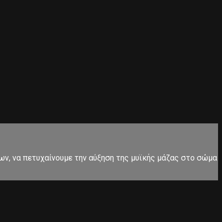
, να πετυχαίνουμε την αύξηση της μυϊκής μάζας στο σώμα