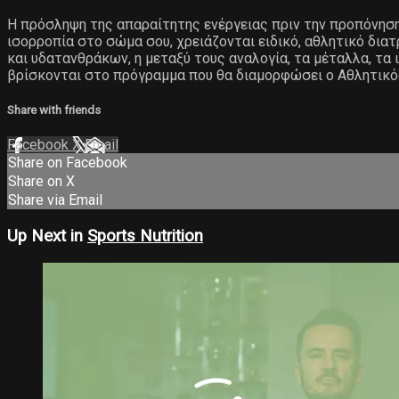
Η πρόσληψη της απαραίτητης ενέργειας πριν την προπόνηση
ισορροπία στο σώμα σου, χρειάζονται ειδικό, αθλητικό δια
και υδατανθράκων, η μεταξύ τους αναλογία, τα μέταλλα, τα ι
βρίσκονται στο πρόγραμμα που θα διαμορφώσει ο Αθλητικ
Share with friends
Facebook
X
Email
Share on Facebook
Share on X
Share via Email
Up Next in
Sports Nutrition