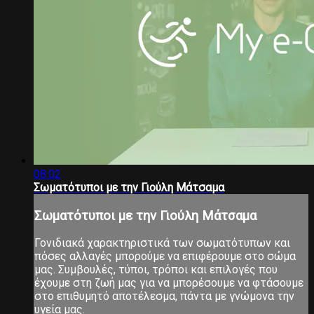
08:02
Σωματότυποι με την Γιούλη Μάτσαμα
Σωματότυποι με την Γιούλη Μάτσαμα
Γονιδιακά χαρακτηριστικά των σωματότυπων και
πόσες αλλαγές μπορούμε να επιφέρουμε στο σώμα
μας. Συμβουλές, τύποι, τρόποι και επιλογές που
έχουμε στη ζωή μας για να μπορέσουμε να φτάσουμε
στο επιθυμητό αποτέλεσμα, πάντα με γνώμονα την
υγεία μας.