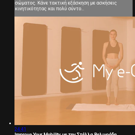
σώματος. Κάνε τακτική εξάσκηση με ασκήσεις
κινητικότητας και πολύ σύντο...
24:41
Improve Your Mobility με την Στέλλα Βελιγράδη