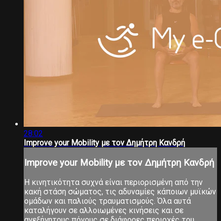
28:02
Improve your Mobility με τον Δημήτρη Κανδρή
Improve your Mobility με τον Δημήτρη Κανδρή
Η κινητικότητα συχνά είναι περιορισμένη από την
κακή στάση σώματος, τις αδυναμίες κάποιων μυϊκών
ομάδων και παλιούς τραυματισμούς. Όλα αυτά
καταλήγουν σε αλλοιωμένες κινήσεις και σε
ανεξήγητους πόνους σε διάφορες περιοχές του