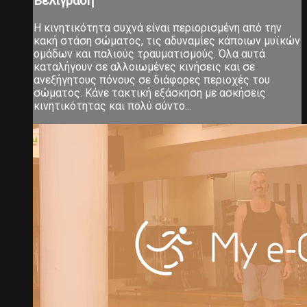
Βελιγράδη
Η κινητικότητα συχνά είναι περιορισμένη από την
κακή στάση σώματος, τις αδυναμίες κάποιων μυϊκών
ομάδων και παλιούς τραυματισμούς. Όλα αυτά
καταλήγουν σε αλλοιωμένες κινήσεις και σε
ανεξήγητους πόνους σε διάφορες περιοχές του
σώματος. Κάνε τακτική εξάσκηση με ασκήσεις
κινητικότητας και πολύ σύντο...