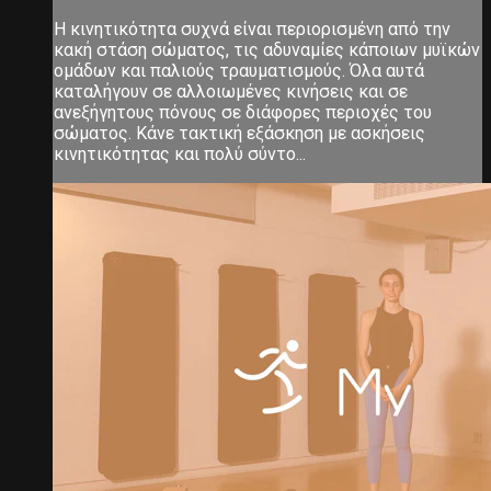
Η κινητικότητα συχνά είναι περιορισμένη από την
κακή στάση σώματος, τις αδυναμίες κάποιων μυϊκών
ομάδων και παλιούς τραυματισμούς. Όλα αυτά
καταλήγουν σε αλλοιωμένες κινήσεις και σε
ανεξήγητους πόνους σε διάφορες περιοχές του
σώματος. Κάνε τακτική εξάσκηση με ασκήσεις
κινητικότητας και πολύ σύντο...