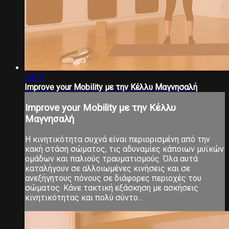
34:17
Improve your Mobility με την Κέλλυ Μαγνησαλή
Improve your Mobility με την Κέλλυ
Μαγνησαλή
Η κινητικότητα συχνά είναι περιορισμένη από την
κακή στάση σώματος, τις αδυναμίες κάποιων μυϊκών
ομάδων και παλιούς τραυματισμούς. Όλα αυτά
καταλήγουν σε αλλοιωμένες κινήσεις και σε
ανεξήγητους πόνους σε διάφορες περιοχές του
σώματος. Κάνε τακτική εξάσκηση με ασκήσεις
κινητικότητας και πολύ σύντο...