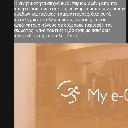
Η κινητικότητα συχνά είναι περιορισμένη από την
κακή στάση σώματος, τις αδυναμίες κάποιων μυϊκών
ομάδων και παλιούς τραυματισμούς. Όλα αυτά
καταλήγουν σε αλλοιωμένες κινήσεις και σε
ανεξήγητους πόνους σε διάφορες περιοχές του
σώματος. Κάνε τακτική εξάσκηση με ασκήσεις
κινητικότητας και πολύ σύντο...