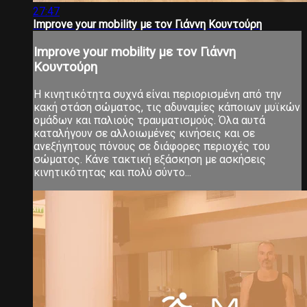
27:47
Improve your mobility με τον Γιάννη Κουντούρη
Improve your mobility με τον Γιάννη
Κουντούρη
Η κινητικότητα συχνά είναι περιορισμένη από την
κακή στάση σώματος, τις αδυναμίες κάποιων μυϊκών
ομάδων και παλιούς τραυματισμούς. Όλα αυτά
καταλήγουν σε αλλοιωμένες κινήσεις και σε
ανεξήγητους πόνους σε διάφορες περιοχές του
σώματος. Κάνε τακτική εξάσκηση με ασκήσεις
κινητικότητας και πολύ σύντο...