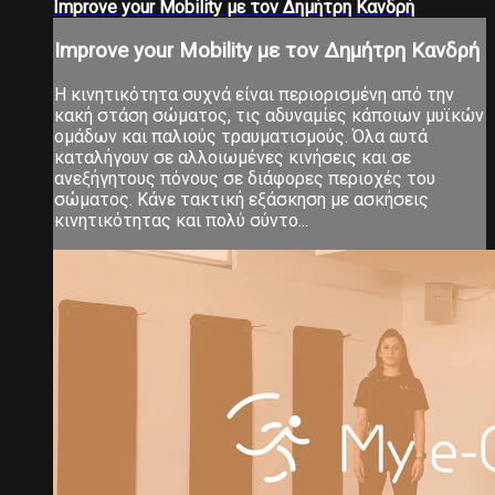
Improve your Mobility με τον Δημήτρη Κανδρή
Improve your Mobility με τον Δημήτρη Κανδρή
Η κινητικότητα συχνά είναι περιορισμένη από την
κακή στάση σώματος, τις αδυναμίες κάποιων μυϊκών
ομάδων και παλιούς τραυματισμούς. Όλα αυτά
καταλήγουν σε αλλοιωμένες κινήσεις και σε
ανεξήγητους πόνους σε διάφορες περιοχές του
σώματος. Κάνε τακτική εξάσκηση με ασκήσεις
κινητικότητας και πολύ σύντο...