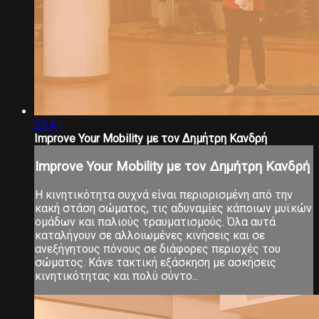
29:41
Improve Your Mobility με τον Δημήτρη Κανδρή
Improve Your Mobility με τον Δημήτρη Κανδρή
Η κινητικότητα συχνά είναι περιορισμένη από την
κακή στάση σώματος, τις αδυναμίες κάποιων μυϊκών
ομάδων και παλιούς τραυματισμούς. Όλα αυτά
καταλήγουν σε αλλοιωμένες κινήσεις και σε
ανεξήγητους πόνους σε διάφορες περιοχές του
σώματος. Κάνε τακτική εξάσκηση με ασκήσεις
κινητικότητας και πολύ σύντο...