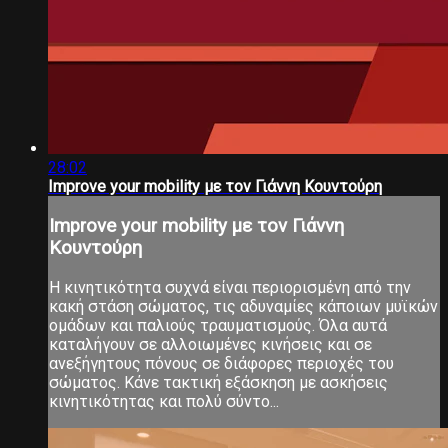
28:02
Improve your mobility με τον Γιάννη Κουντούρη
Improve your mobility με τον Γιάννη
Κουντούρη
Η κινητικότητα συχνά είναι περιορισμένη από την
κακή στάση σώματος, τις αδυναμίες κάποιων μυϊκών
ομάδων και παλιούς τραυματισμούς. Όλα αυτά
καταλήγουν σε αλλοιωμένες κινήσεις και σε
ανεξήγητους πόνους σε διάφορες περιοχές του
σώματος. Κάνε τακτική εξάσκηση με ασκήσεις
κινητικότητας και πολύ σύντο...