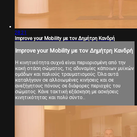
28:21
Improve your Mobility με τον Δημήτρη Κανδρή
Improve your Mobility με τον Δημήτρη Κανδρή
Η κινητικότητα συχνά είναι περιορισμένη από την
κακή στάση σώματος, τις αδυναμίες κάποιων μυϊκών
ομάδων και παλιούς τραυματισμούς. Όλα αυτά
καταλήγουν σε αλλοιωμένες κινήσεις και σε
ανεξήγητους πόνους σε διάφορες περιοχές του
σώματος. Κάνε τακτική εξάσκηση με ασκήσεις
κινητικότητας και πολύ σύντο...