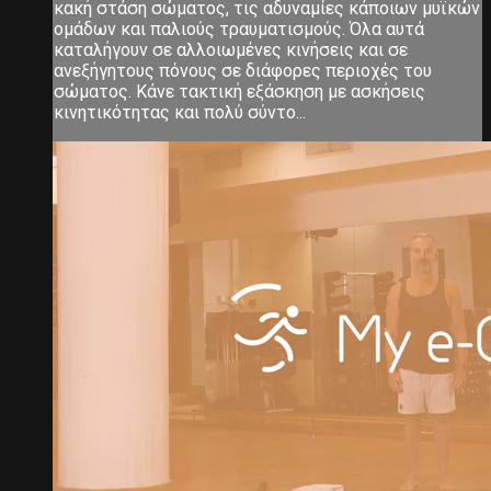
κακή στάση σώματος, τις αδυναμίες κάποιων μυϊκών
ομάδων και παλιούς τραυματισμούς. Όλα αυτά
καταλήγουν σε αλλοιωμένες κινήσεις και σε
ανεξήγητους πόνους σε διάφορες περιοχές του
σώματος. Κάνε τακτική εξάσκηση με ασκήσεις
κινητικότητας και πολύ σύντο...