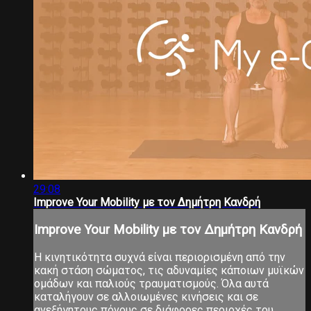
29:08
Improve Your Mobility με τον Δημήτρη Κανδρή
Improve Your Mobility με τον Δημήτρη Κανδρή
Η κινητικότητα συχνά είναι περιορισμένη από την
κακή στάση σώματος, τις αδυναμίες κάποιων μυϊκών
ομάδων και παλιούς τραυματισμούς. Όλα αυτά
καταλήγουν σε αλλοιωμένες κινήσεις και σε
ανεξήγητους πόνους σε διάφορες περιοχές του