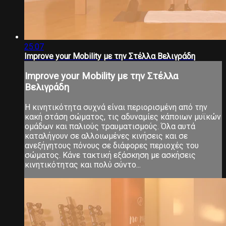
25:07
Improve your Mobility με την Στέλλα Βελιγράδη
Improve your Mobility με την Στέλλα
Βελιγράδη
Η κινητικότητα συχνά είναι περιορισμένη από την
κακή στάση σώματος, τις αδυναμίες κάποιων μυϊκών
ομάδων και παλιούς τραυματισμούς. Όλα αυτά
καταλήγουν σε αλλοιωμένες κινήσεις και σε
ανεξήγητους πόνους σε διάφορες περιοχές του
σώματος. Κάνε τακτική εξάσκηση με ασκήσεις
κινητικότητας και πολύ σύντο...