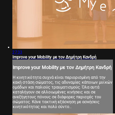
27:33
Improve your Mobility με τον Δημήτρη Κανδρή
Improve your Mobility με τον Δημήτρη Κανδρή
Η κινητικότητα συχνά είναι περιορισμένη από την
κακή στάση σώματος, τις αδυναμίες κάποιων μυϊκών
ομάδων και παλιούς τραυματισμούς. Όλα αυτά
καταλήγουν σε αλλοιωμένες κινήσεις και σε
ανεξήγητους πόνους σε διάφορες περιοχές του
σώματος. Κάνε τακτική εξάσκηση με ασκήσεις
κινητικότητας και πολύ σύντο...