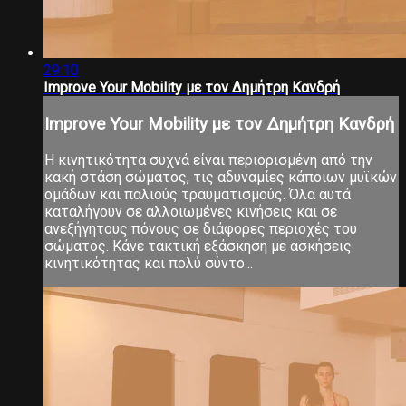
29:10
Improve Your Mobility με τον Δημήτρη Κανδρή
Improve Your Mobility με τον Δημήτρη Κανδρή
Η κινητικότητα συχνά είναι περιορισμένη από την
κακή στάση σώματος, τις αδυναμίες κάποιων μυϊκών
ομάδων και παλιούς τραυματισμούς. Όλα αυτά
καταλήγουν σε αλλοιωμένες κινήσεις και σε
ανεξήγητους πόνους σε διάφορες περιοχές του
σώματος. Κάνε τακτική εξάσκηση με ασκήσεις
κινητικότητας και πολύ σύντο...