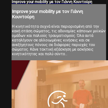
Improve your mobility με τον Γιάννη Κουντούρη
Improve your mobility με τον Γιάννη
Κουντούρη
Η κινητικότητα συχνά είναι περιορισμένη από την
κακή στάση σώματος, τις αδυναμίες κάποιων μυϊκών
ομάδων και παλιούς τραυματισμούς. Όλα αυτά
καταλήγουν σε αλλοιωμένες κινήσεις και σε
ανεξήγητους πόνους σε διάφορες περιοχές του
σώματος. Κάνε τακτική εξάσκηση με ασκήσεις
κινητικότητας και πολύ σύντο...