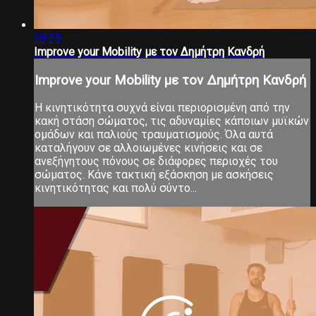
28:25
Improve your Mobility με τον Δημήτρη Κανδρή
Improve your Mobility με τον Δημήτρη Κανδρή
Η κινητικότητα συχνά είναι περιορισμένη από την
κακή στάση σώματος, τις αδυναμίες κάποιων μυϊκών
ομάδων και παλιούς τραυματισμούς. Όλα αυτά
καταλήγουν σε αλλοιωμένες κινήσεις και σε
ανεξήγητους πόνους σε διάφορες περιοχές του
σώματος. Κάνε τακτική εξάσκηση με ασκήσεις
κινητικότητας και πολύ σύντο...