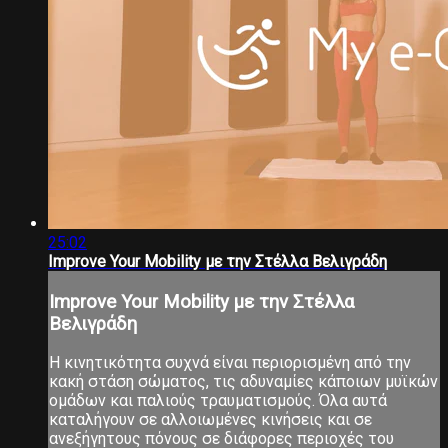
25:02
Improve Your Mobility με την Στέλλα Βελιγράδη
Improve Your Mobility με την Στέλλα
Βελιγράδη
Η κινητικότητα συχνά είναι περιορισμένη από την
κακή στάση σώματος, τις αδυναμίες κάποιων μυϊκών
ομάδων και παλιούς τραυματισμούς. Όλα αυτά
καταλήγουν σε αλλοιωμένες κινήσεις και σε
ανεξήγητους πόνους σε διάφορες περιοχές του