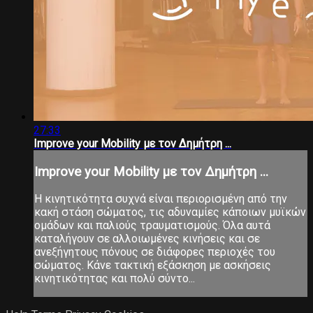
27:33
Improve your Mobility με τον Δημήτρη ...
Improve your Mobility με τον Δημήτρη ...
Η κινητικότητα συχνά είναι περιορισμένη από την
κακή στάση σώματος, τις αδυναμίες κάποιων μυϊκών
ομάδων και παλιούς τραυματισμούς. Όλα αυτά
καταλήγουν σε αλλοιωμένες κινήσεις και σε
ανεξήγητους πόνους σε διάφορες περιοχές του
σώματος. Κάνε τακτική εξάσκηση με ασκήσεις
κινητικότητας και πολύ σύντο...