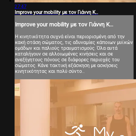
27:47
Improve your mobility με τον Γιάννη Κ...
Improve your mobility με τον Γιάννη Κ...
Η κινητικότητα συχνά είναι περιορισμένη από την
κακή στάση σώματος, τις αδυναμίες κάποιων μυϊκών
ομάδων και παλιούς τραυματισμούς. Όλα αυτά
καταλήγουν σε αλλοιωμένες κινήσεις και σε
ανεξήγητους πόνους σε διάφορες περιοχές του
σώματος. Κάνε τακτική εξάσκηση με ασκήσεις
κινητικότητας και πολύ σύντο...