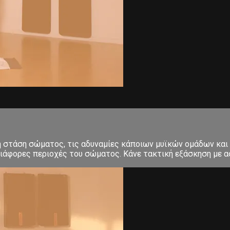
κή στάση σώματος, τις αδυναμίες κάποιων μυϊκών ομάδων και
ιάφορες περιοχές του σώματος. Κάνε τακτική εξάσκηση με ασ