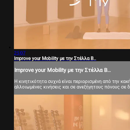
25:07
Improve your Mobility με την Στέλλα Β...
Improve your Mobility με την Στέλλα Β...
Η κινητικότητα συχνά είναι περιορισμένη από την κα
αλλοιωμένες κινήσεις και σε ανεξήγητους πόνους σε δ