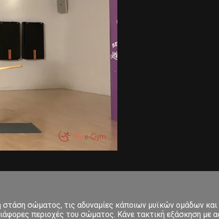
κή στάση σώματος, τις αδυναμίες κάποιων μυϊκών ομάδων και
ιάφορες περιοχές του σώματος. Κάνε τακτική εξάσκηση με ασ