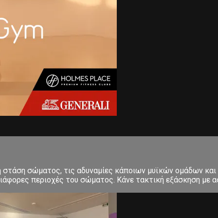
κή στάση σώματος, τις αδυναμίες κάποιων μυϊκών ομάδων και
ιάφορες περιοχές του σώματος. Κάνε τακτική εξάσκηση με ασ