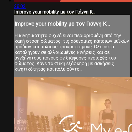
28:02
Improve your mobility με τον Γιάννη Κ...
Improve your mobility με τον Γιάννη Κ...
Η κινητικότητα συχνά είναι περιορισμένη από την
κακή στάση σώματος, τις αδυναμίες κάποιων μυϊκών
ομάδων και παλιούς τραυματισμούς. Όλα αυτά
καταλήγουν σε αλλοιωμένες κινήσεις και σε
ανεξήγητους πόνους σε διάφορες περιοχές του
σώματος. Κάνε τακτική εξάσκηση με ασκήσεις
κινητικότητας και πολύ σύντο...