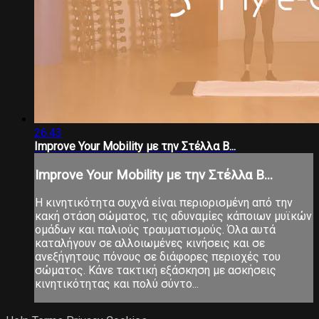
26:43
Improve Your Mobility με την Στέλλα Β...
Improve Your Mobility με την Στέλλα Β...
Η κινητικότητα συχνά είναι περιορισμένη από την
κακή στάση σώματος, τις αδυναμίες κάποιων μυϊκών
ομάδων και παλιούς τραυματισμούς. Όλα αυτά
καταλήγουν σε αλλοιωμένες κινήσεις και σε
ανεξήγητους πόνους σε διάφορες περιοχές του
σώματος. Κάνε τακτική εξάσκηση με ασκήσεις
κινητικότητας και πολύ σύντο...