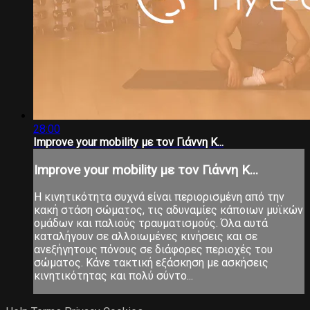
28:00
Improve your mobility με τον Γιάννη Κ...
Improve your mobility με τον Γιάννη Κ...
Η κινητικότητα συχνά είναι περιορισμένη από την
κακή στάση σώματος, τις αδυναμίες κάποιων μυϊκών
ομάδων και παλιούς τραυματισμούς. Όλα αυτά
καταλήγουν σε αλλοιωμένες κινήσεις και σε
ανεξήγητους πόνους σε διάφορες περιοχές του
σώματος. Κάνε τακτική εξάσκηση με ασκήσεις
κινητικότητας και πολύ σύντο...