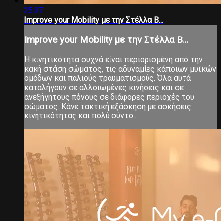
25:07
Improve your Mobility με την Στέλλα Β...
Improve your Mobility με την Στέλλα Β...
Η κινητικότητα συχνά είναι περιορισμένη από την
κακή στάση σώματος, τις αδυναμίες κάποιων μυϊκών
ομάδων και παλιούς τραυματισμούς. Όλα αυτά
καταλήγουν σε αλλοιωμένες κινήσεις και σε
ανεξήγητους πόνους σε διάφορες περιοχές του
σώματος. Κάνε τακτική εξάσκηση με ασκήσεις
κινητικότητας και πολύ σύντο...