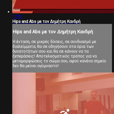
27:55
Hips and Abs με τον Δημήτρη Κανδρή
Hips and Abs με τον Δημήτρη Κανδρή
Η ένταση, σε μικρές δόσεις, σε συνδυασμό με
διαλείμματα, θα σε οδηγήσουν στα όρια των
δυνατοτήτων σου και θα σε κάνουν να τα
ξεπεράσεις! Αποτελεσματικός τρόπος για να
μεταμορφώσεις το σώμα σου, αφού κανένα σημείο
δεν θα μείνει αγύμναστο!