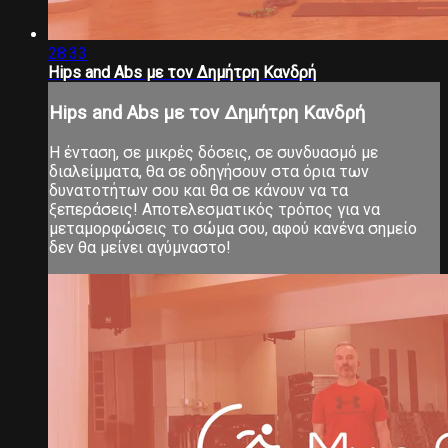
28:33
Hips and Abs με τον Δημήτρη Κανδρή
Hips and Abs με τον Δημήτρη Κανδρή
Η ένταση, σε μικρές δόσεις, σε συνδυασμό με
διαλείμματα, θα σε οδηγήσουν στα όρια των
δυνατοτήτων σου και θα σε κάνουν να τα
ξεπεράσεις! Αποτελεσματικός τρόπος για να
μεταμορφώσεις το σώμα σου, αφού κανένα σημείο
δεν θα μείνει αγύμναστο!