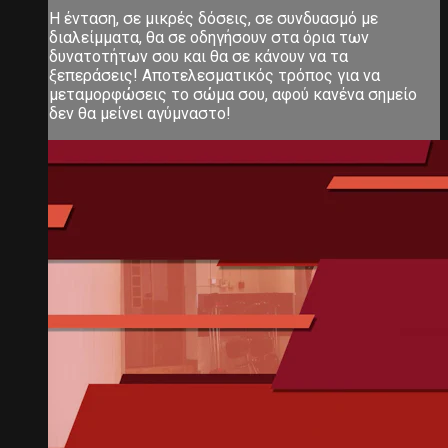
Η ένταση, σε μικρές δόσεις, σε συνδυασμό με
διαλείμματα, θα σε οδηγήσουν στα όρια των
δυνατοτήτων σου και θα σε κάνουν να τα
ξεπεράσεις! Αποτελεσματικός τρόπος για να
μεταμορφώσεις το σώμα σου, αφού κανένα σημείο
δεν θα μείνει αγύμναστο!