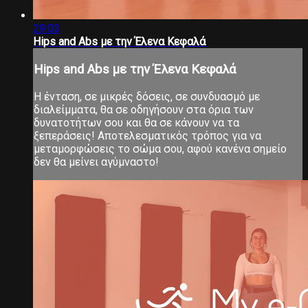
29:03
Hips and Abs με την Έλενα Κεφαλά
Hips and Abs με την Έλενα Κεφαλά
Η ένταση, σε μικρές δόσεις, σε συνδυασμό με
διαλείμματα, θα σε οδηγήσουν στα όρια των
δυνατοτήτων σου και θα σε κάνουν να τα
ξεπεράσεις! Αποτελεσματικός τρόπος για να
μεταμορφώσεις το σώμα σου, αφού κανένα σημείο
δεν θα μείνει αγύμναστο!