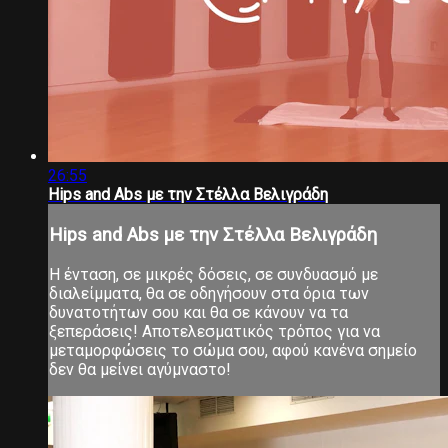
26:55
Hips and Abs με την Στέλλα Βελιγράδη
Hips and Abs με την Στέλλα Βελιγράδη
Η ένταση, σε μικρές δόσεις, σε συνδυασμό με
διαλείμματα, θα σε οδηγήσουν στα όρια των
δυνατοτήτων σου και θα σε κάνουν να τα
ξεπεράσεις! Αποτελεσματικός τρόπος για να
μεταμορφώσεις το σώμα σου, αφού κανένα σημείο
δεν θα μείνει αγύμναστο!