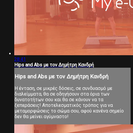
28:41
Hips and Abs με τον Δημήτρη Κανδρή
Hips and Abs με τον Δημήτρη Κανδρή
Η ένταση, σε μικρές δόσεις, σε συνδυασμό με
διαλείμματα, θα σε οδηγήσουν στα όρια των
δυνατοτήτων σου και θα σε κάνουν να τα
ξεπεράσεις! Αποτελεσματικός τρόπος για να
μεταμορφώσεις το σώμα σου, αφού κανένα σημείο
δεν θα μείνει αγύμναστο!