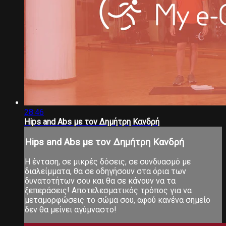
28:46
Hips and Abs με τον Δημήτρη Κανδρή
Hips and Abs με τον Δημήτρη Κανδρή
Η ένταση, σε μικρές δόσεις, σε συνδυασμό με
διαλείμματα, θα σε οδηγήσουν στα όρια των
δυνατοτήτων σου και θα σε κάνουν να τα
ξεπεράσεις! Αποτελεσματικός τρόπος για να
μεταμορφώσεις το σώμα σου, αφού κανένα σημείο
δεν θα μείνει αγύμναστο!