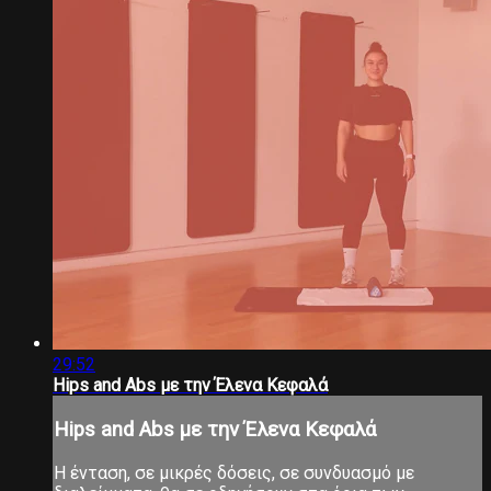
29:52
Hips and Abs με την Έλενα Κεφαλά
Hips and Abs με την Έλενα Κεφαλά
Η ένταση, σε μικρές δόσεις, σε συνδυασμό με