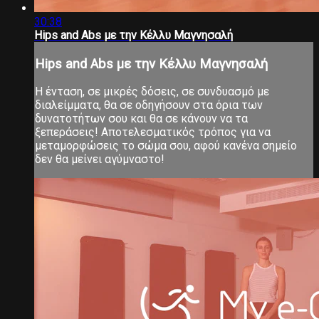
30:38
Hips and Abs με την Κέλλυ Μαγνησαλή
Hips and Abs με την Κέλλυ Μαγνησαλή
Η ένταση, σε μικρές δόσεις, σε συνδυασμό με
διαλείμματα, θα σε οδηγήσουν στα όρια των
δυνατοτήτων σου και θα σε κάνουν να τα
ξεπεράσεις! Αποτελεσματικός τρόπος για να
μεταμορφώσεις το σώμα σου, αφού κανένα σημείο
δεν θα μείνει αγύμναστο!