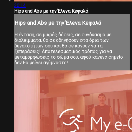
30:14
Hips and Abs με την Έλενα Κεφαλά
Hips and Abs με την Έλενα Κεφαλά
Η ένταση, σε μικρές δόσεις, σε συνδυασμό με
διαλείμματα, θα σε οδηγήσουν στα όρια των
δυνατοτήτων σου και θα σε κάνουν να τα
ξεπεράσεις! Αποτελεσματικός τρόπος για να
μεταμορφώσεις το σώμα σου, αφού κανένα σημείο
δεν θα μείνει αγύμναστο!