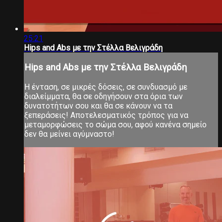
25:21
Hips and Abs με την Στέλλα Βελιγράδη
Hips and Abs με την Στέλλα Βελιγράδη
Η ένταση, σε μικρές δόσεις, σε συνδυασμό με
διαλείμματα, θα σε οδηγήσουν στα όρια των
δυνατοτήτων σου και θα σε κάνουν να τα
ξεπεράσεις! Αποτελεσματικός τρόπος για να
μεταμορφώσεις το σώμα σου, αφού κανένα σημείο
δεν θα μείνει αγύμναστο!