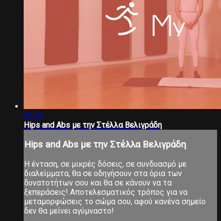
25:28
Hips and Abs με την Στέλλα Βελιγράδη
Hips and Abs με την Στέλλα Βελιγράδη
Η ένταση, σε μικρές δόσεις, σε συνδυασμό με
διαλείμματα, θα σε οδηγήσουν στα όρια των
δυνατοτήτων σου και θα σε κάνουν να τα
ξεπεράσεις! Αποτελεσματικός τρόπος για να
μεταμορφώσεις το σώμα σου, αφού κανένα σημείο
δεν θα μείνει αγύμναστο!