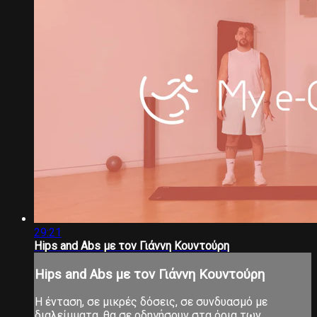
29:21
Hips and Abs με τον Γιάννη Κουντούρη
Hips and Abs με τον Γιάννη Κουντούρη
Η ένταση, σε μικρές δόσεις, σε συνδυασμό με
διαλείμματα, θα σε οδηγήσουν στα όρια των