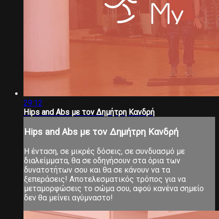
29:12
Hips and Abs με τον Δημήτρη Κανδρή
Hips and Abs με τον Δημήτρη Κανδρή
Η ένταση, σε μικρές δόσεις, σε συνδυασμό με
διαλείμματα, θα σε οδηγήσουν στα όρια των
δυνατοτήτων σου και θα σε κάνουν να τα
ξεπεράσεις! Αποτελεσματικός τρόπος για να
μεταμορφώσεις το σώμα σου, αφού κανένα σημείο
δεν θα μείνει αγύμναστο!