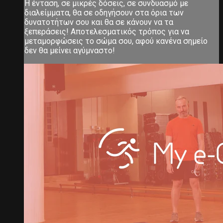
Η ένταση, σε μικρές δόσεις, σε συνδυασμό με
διαλείμματα, θα σε οδηγήσουν στα όρια των
δυνατοτήτων σου και θα σε κάνουν να τα
ξεπεράσεις! Αποτελεσματικός τρόπος για να
μεταμορφώσεις το σώμα σου, αφού κανένα σημείο
δεν θα μείνει αγύμναστο!