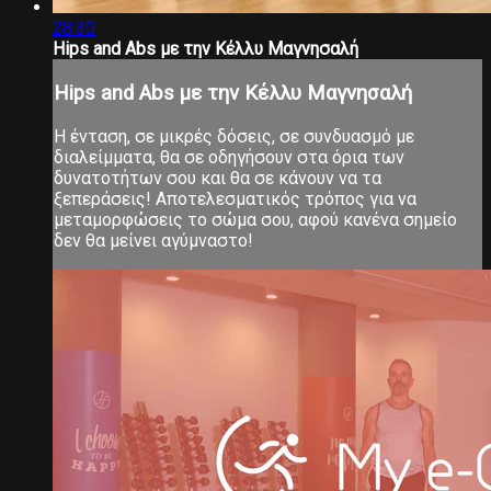
28:30
Hips and Abs με την Κέλλυ Μαγνησαλή
Hips and Abs με την Κέλλυ Μαγνησαλή
Η ένταση, σε μικρές δόσεις, σε συνδυασμό με
διαλείμματα, θα σε οδηγήσουν στα όρια των
δυνατοτήτων σου και θα σε κάνουν να τα
ξεπεράσεις! Αποτελεσματικός τρόπος για να
μεταμορφώσεις το σώμα σου, αφού κανένα σημείο
δεν θα μείνει αγύμναστο!