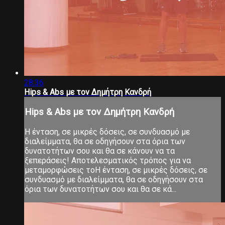
28:36
Hips & Abs με τον Δημήτρη Κανδρή
Hips & Abs με τον Δημήτρη Κανδρή
Η ένταση, σε μικρές δόσεις, σε συνδυασμό με
διαλείμματα, θα σε οδηγήσουν στα όρια των
δυνατοτήτων σου και θα σε κάνουν να τα
ξεπεράσεις! Αποτελεσματικός τρόπος για να
μεταμορφώσεις τοΗ ένταση, σε μικρές δόσεις, σε
συνδυασμό με διαλείμματα, θα σε οδηγήσουν στα
όρια των δυνατοτήτων σου και θα σε κά...