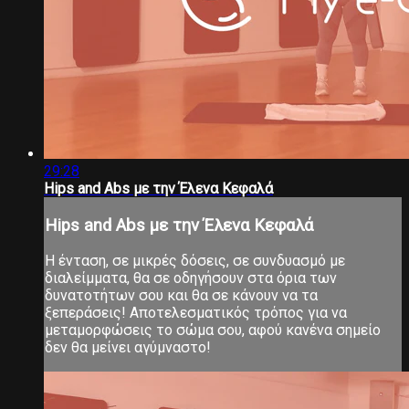
29:28
Hips and Abs με την Έλενα Κεφαλά
Hips and Abs με την Έλενα Κεφαλά
Η ένταση, σε μικρές δόσεις, σε συνδυασμό με
διαλείμματα, θα σε οδηγήσουν στα όρια των
δυνατοτήτων σου και θα σε κάνουν να τα
ξεπεράσεις! Αποτελεσματικός τρόπος για να
μεταμορφώσεις το σώμα σου, αφού κανένα σημείο
δεν θα μείνει αγύμναστο!