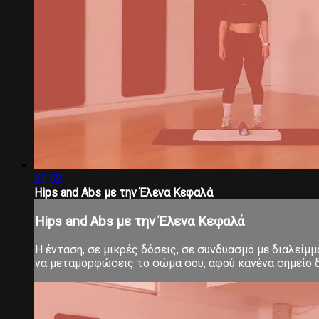
29:52
Hips and Abs με την Έλενα Κεφαλά
Hips and Abs με την Έλενα Κεφαλά
Η ένταση, σε μικρές δόσεις, σε συνδυασμό με διαλείμ
να μεταμορφώσεις το σώμα σου, αφού κανένα σημείο δ