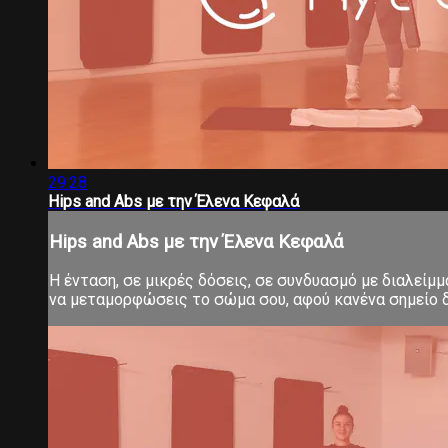
29:28
Hips and Abs με την Έλενα Κεφαλά
Hips and Abs με την Έλενα Κεφαλά
Η ένταση, σε μικρές δόσεις, σε συνδυασμό με διαλείμ
να μεταμορφώσεις το σώμα σου, αφού κανένα σημείο δ