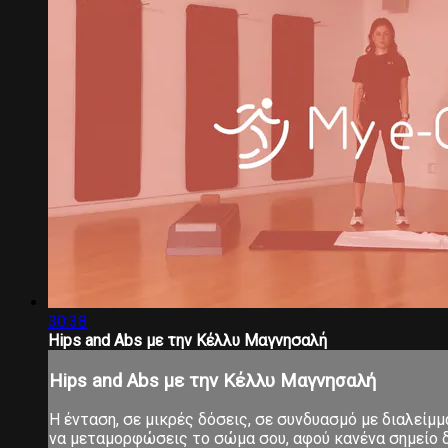
30:38
Hips and Abs με την Κέλλυ Μαγνησαλή
Hips and Abs με την Κέλλυ Μαγνησαλή
Η ένταση, σε μικρές δόσεις, σε συνδυασμό με διαλείμ
να μεταμορφώσεις το σώμα σου, αφού κανένα σημείο δ