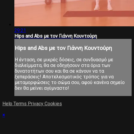
29:21
Hips and Abs με τον Γιάννη Κουντούρη
Hips and Abs με τον Γιάννη Κουντούρη
Η ένταση, σε μικρές δόσεις, σε συνδυασμό με
διαλείμματα, θα σε οδηγήσουν στα όρια των
δυνατοτήτων σου και θα σε κάνουν να τα
ξεπεράσεις! Αποτελεσματικός τρόπος για να
μεταμορφώσεις το σώμα σου, αφού κανένα σημείο
δεν θα μείνει αγύμναστο!
Help
Terms
Privacy
Cookies
×