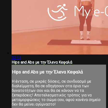
30:14
Hips and Abs με την Έλενα Κεφαλά
Hips and Abs με την Έλενα Κεφαλά
Η ένταση, σε μικρές δόσεις, σε συνδυασμό με
διαλείμματα, θα σε οδηγήσουν στα όρια των
δυνατοτήτων σου και θα σε κάνουν να τα
ξεπεράσεις! Αποτελεσματικός τρόπος για να
μεταμορφώσεις το σώμα σου, αφού κανένα σημείο
δεν θα μείνει αγύμναστο!