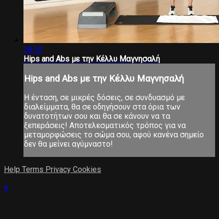
28:30
Hips and Abs με την Κέλλυ Μαγνησαλή
Hips and Abs με την Κέλλυ Μαγνησαλή
Η ένταση, σε μικρές δόσεις, σε συνδυασμό με
διαλείμματα, θα σε οδηγήσουν στα όρια των
δυνατοτήτων σου και θα σε κάνουν να τα
ξεπεράσεις! Αποτελεσματικός τρόπος για να
μεταμορφώσεις το σώμα σου, αφού κανένα σημείο
δεν θα μείνει αγύμναστο!
Help
Terms
Privacy
Cookies
×