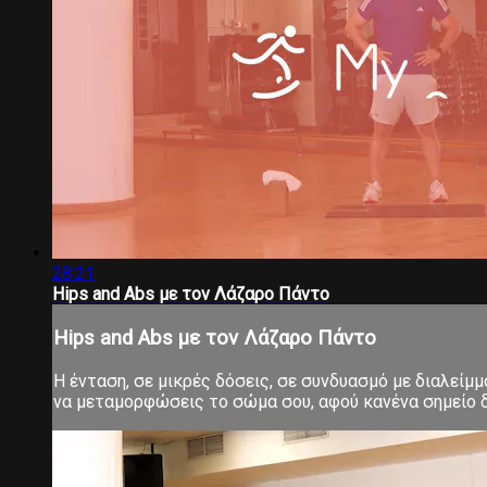
28:21
Hips and Abs με τον Λάζαρο Πάντο
Hips and Abs με τον Λάζαρο Πάντο
Η ένταση, σε μικρές δόσεις, σε συνδυασμό με διαλείμ
να μεταμορφώσεις το σώμα σου, αφού κανένα σημείο δ