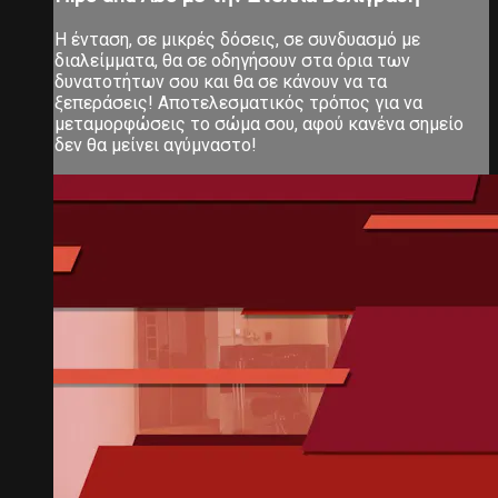
Η ένταση, σε μικρές δόσεις, σε συνδυασμό με
διαλείμματα, θα σε οδηγήσουν στα όρια των
δυνατοτήτων σου και θα σε κάνουν να τα
ξεπεράσεις! Αποτελεσματικός τρόπος για να
μεταμορφώσεις το σώμα σου, αφού κανένα σημείο
δεν θα μείνει αγύμναστο!