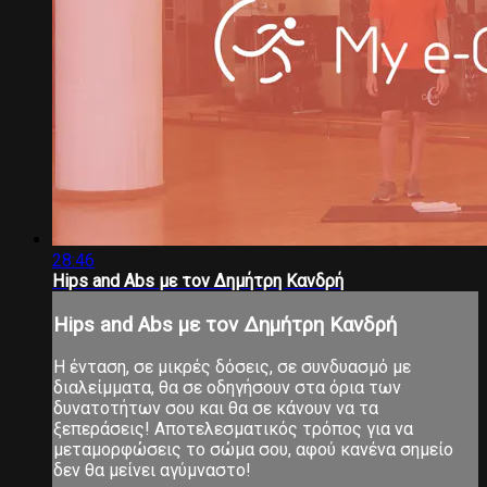
28:46
Hips and Abs με τον Δημήτρη Κανδρή
Hips and Abs με τον Δημήτρη Κανδρή
Η ένταση, σε μικρές δόσεις, σε συνδυασμό με
διαλείμματα, θα σε οδηγήσουν στα όρια των
δυνατοτήτων σου και θα σε κάνουν να τα
ξεπεράσεις! Αποτελεσματικός τρόπος για να
μεταμορφώσεις το σώμα σου, αφού κανένα σημείο
δεν θα μείνει αγύμναστο!