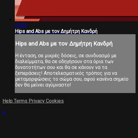
27:55
Hips and Abs με τον Δημήτρη Κανδρή
Hips and Abs με τον Δημήτρη Κανδρή
Η ένταση, σε μικρές δόσεις, σε συνδυασμό με
διαλείμματα, θα σε οδηγήσουν στα όρια των
δυνατοτήτων σου και θα σε κάνουν να τα
ξεπεράσεις! Αποτελεσματικός τρόπος για να
μεταμορφώσεις το σώμα σου, αφού κανένα σημείο
δεν θα μείνει αγύμναστο!
Help
Terms
Privacy
Cookies
×