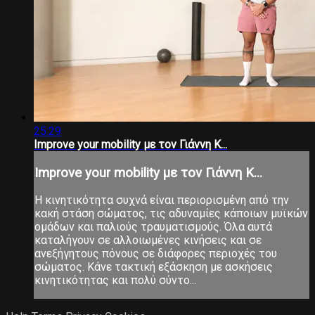
25:29
Improve your mobility με τον Γιάννη Κ...
Improve your mobility με τον Γιάννη Κ...
Η κινητικότητα συχνά είναι περιορισμένη από την
κακή στάση σώματος, τις αδυναμίες κάποιων μυϊκών
ομάδων και παλιούς τραυματισμούς. Όλα αυτά
καταλήγουν σε αλλοιωμένες κινήσεις και σε
ανεξήγητους πόνους σε διάφορες περιοχές του
σώματος. Κάνε τακτική εξάσκηση με ασκήσεις
κινητικότητας και πολύ σύντο...