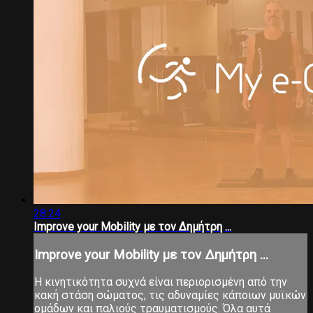
28:24
Ιmprove your Μobility με τον Δημήτρη ...
Ιmprove your Μobility με τον Δημήτρη ...
Η κινητικότητα συχνά είναι περιορισμένη από την
κακή στάση σώματος, τις αδυναμίες κάποιων μυϊκών
ομάδων και παλιούς τραυματισμούς. Όλα αυτά