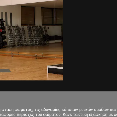
κή στάση σώματος, τις αδυναμίες κάποιων μυϊκών ομάδων και
ιάφορες περιοχές του σώματος. Κάνε τακτική εξάσκηση με ασ