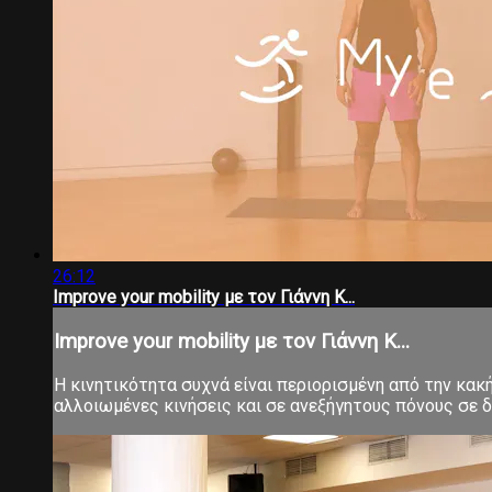
26:12
Improve your mobility με τον Γιάννη Κ...
Improve your mobility με τον Γιάννη Κ...
Η κινητικότητα συχνά είναι περιορισμένη από την κα
αλλοιωμένες κινήσεις και σε ανεξήγητους πόνους σε δ