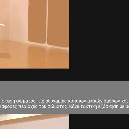
κή στάση σώματος, τις αδυναμίες κάποιων μυϊκών ομάδων και
ιάφορες περιοχές του σώματος. Κάνε τακτική εξάσκηση με ασ