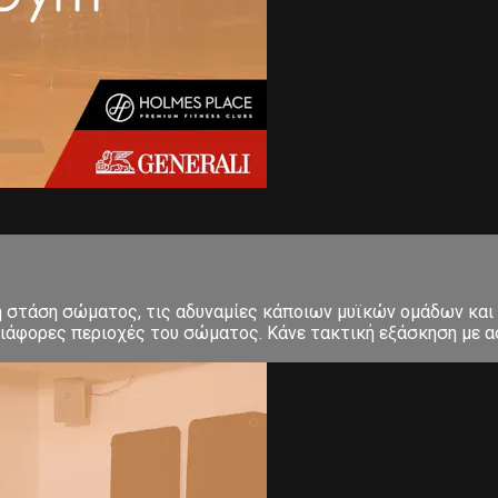
κή στάση σώματος, τις αδυναμίες κάποιων μυϊκών ομάδων και
ιάφορες περιοχές του σώματος. Κάνε τακτική εξάσκηση με ασ