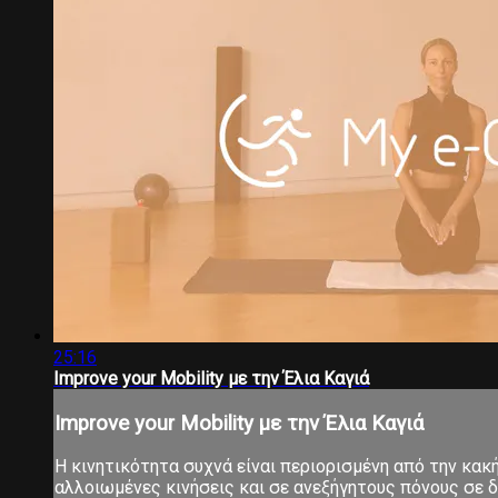
25:16
Ιmprove your Μobility με την Έλια Καγιά
Ιmprove your Μobility με την Έλια Καγιά
Η κινητικότητα συχνά είναι περιορισμένη από την κα
αλλοιωμένες κινήσεις και σε ανεξήγητους πόνους σε δ