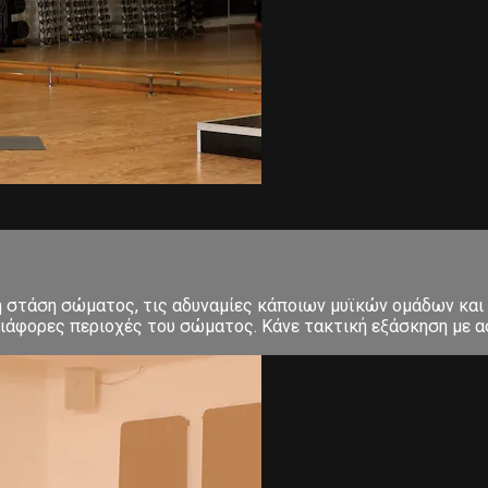
κή στάση σώματος, τις αδυναμίες κάποιων μυϊκών ομάδων και
ιάφορες περιοχές του σώματος. Κάνε τακτική εξάσκηση με ασ