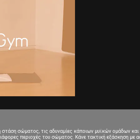
κή στάση σώματος, τις αδυναμίες κάποιων μυϊκών ομάδων και
ιάφορες περιοχές του σώματος. Κάνε τακτική εξάσκηση με ασ