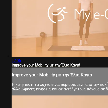
27:06
Ιmprove your Μobility με την Έλια Καγιά
Ιmprove your Μobility με την Έλια Καγιά
Η κινητικότητα συχνά είναι περιορισμένη από την κα
αλλοιωμένες κινήσεις και σε ανεξήγητους πόνους σε δ