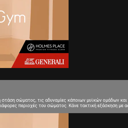
κή στάση σώματος, τις αδυναμίες κάποιων μυϊκών ομάδων και
ιάφορες περιοχές του σώματος. Κάνε τακτική εξάσκηση με ασ