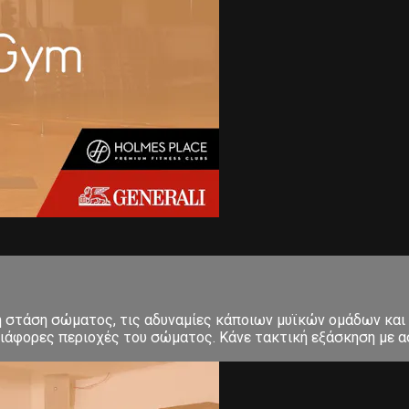
κή στάση σώματος, τις αδυναμίες κάποιων μυϊκών ομάδων και
ιάφορες περιοχές του σώματος. Κάνε τακτική εξάσκηση με ασ