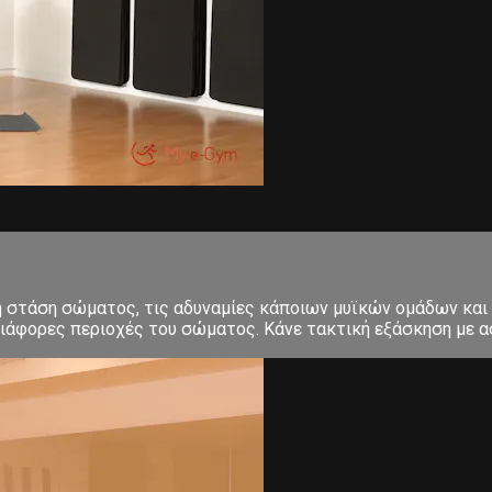
κή στάση σώματος, τις αδυναμίες κάποιων μυϊκών ομάδων και
ιάφορες περιοχές του σώματος. Κάνε τακτική εξάσκηση με ασ