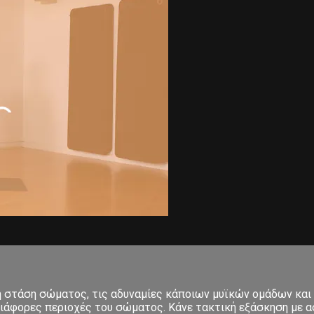
κή στάση σώματος, τις αδυναμίες κάποιων μυϊκών ομάδων και
ιάφορες περιοχές του σώματος. Κάνε τακτική εξάσκηση με ασ