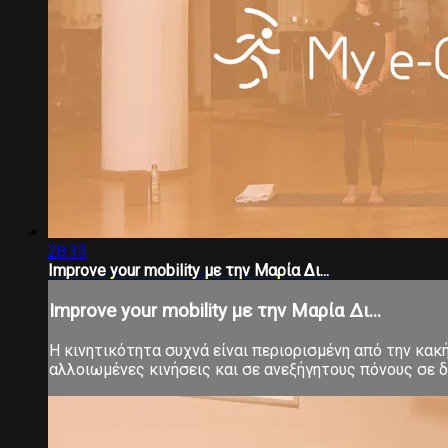
28:33
Improve your mobility με την Μαρία Δι...
Improve your mobility με την Μαρία Δι...
Η κινητικότητα συχνά είναι περιορισμένη από την κα
αλλοιωμένες κινήσεις και σε ανεξήγητους πόνους σε δ