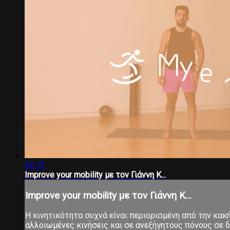
26:12
Improve your mobility με τον Γιάννη Κ...
Improve your mobility με τον Γιάννη Κ...
Η κινητικότητα συχνά είναι περιορισμένη από την κα
αλλοιωμένες κινήσεις και σε ανεξήγητους πόνους σε δ