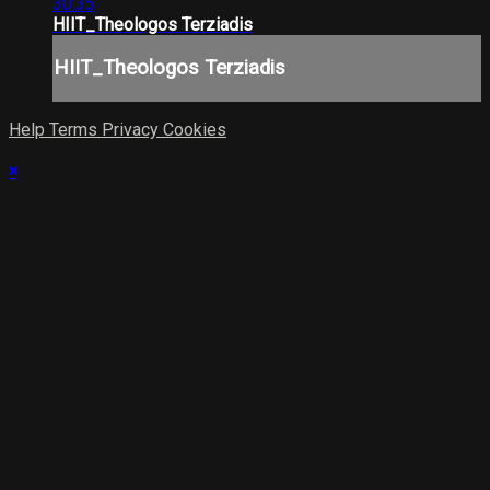
30:35
HIIT_Theologos Terziadis
HIIT_Theologos Terziadis
Help
Terms
Privacy
Cookies
×