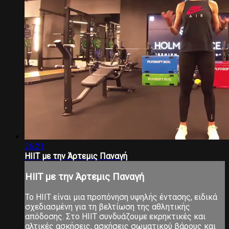
26:21
HIIT με την Άρτεμις Παναγή
HIIT με την Άρτεμις Παναγή
Το ΗΙΙΤ είναι μια προπόνηση υψηλής έντασης, ειδικά
σχεδιασμένη για τη βελτίωση της αθλητικής
απόδοσης. Στο ΗΙΙΤ συνδυάζουμε εκρηκτικές και
αλτικές ασκήσεις, ασκήσεις σωματικού βάρους και