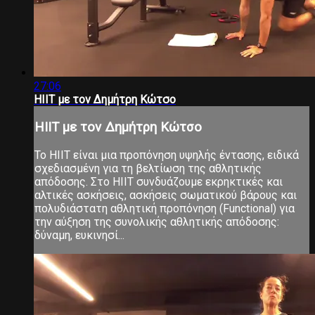
27:06
HIIT με τον Δημήτρη Κώτσο
HIIT με τον Δημήτρη Κώτσο
Το ΗΙΙΤ είναι μια προπόνηση υψηλής έντασης, ειδικά
σχεδιασμένη για τη βελτίωση της αθλητικής
απόδοσης. Στο ΗΙΙΤ συνδυάζουμε εκρηκτικές και
αλτικές ασκήσεις, ασκήσεις σωματικού βάρους και
πολυδιάστατη αθλητική προπόνηση (Functional) για
την αύξηση της συνολικής αθλητικής απόδοσης:
δύναμη, ευκινησί...