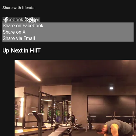
Share with friends
Facebook
X
Email
Share on Facebook
Share on X
Share via Email
Up Next in
HIIT