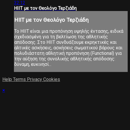
32:12
HIIT με τον Θεολόγο Τερζιάδη
HIIT με τον Θεολόγο Τερζιάδη
Το ΗΙΙΤ είναι μια προπόνηση υψηλής έντασης, ειδικά
σχεδιασμένη για τη βελτίωση της αθλητικής
απόδοσης. Στο ΗΙΙΤ συνδυάζουμε εκρηκτικές και
αλτικές ασκήσεις, ασκήσεις σωματικού βάρους και
πολυδιάστατη αθλητική προπόνηση (Functional) για
την αύξηση της συνολικής αθλητικής απόδοσης:
δύναμη, ευκινησί...
Help
Terms
Privacy
Cookies
×