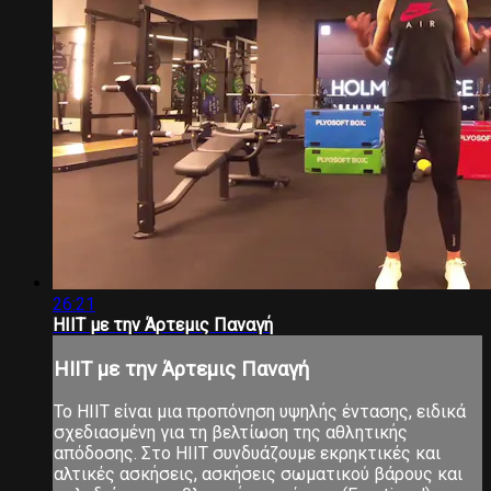
26:21
HIIT με την Άρτεμις Παναγή
HIIT με την Άρτεμις Παναγή
Το ΗΙΙΤ είναι μια προπόνηση υψηλής έντασης, ειδικά
σχεδιασμένη για τη βελτίωση της αθλητικής
απόδοσης. Στο ΗΙΙΤ συνδυάζουμε εκρηκτικές και
αλτικές ασκήσεις, ασκήσεις σωματικού βάρους και