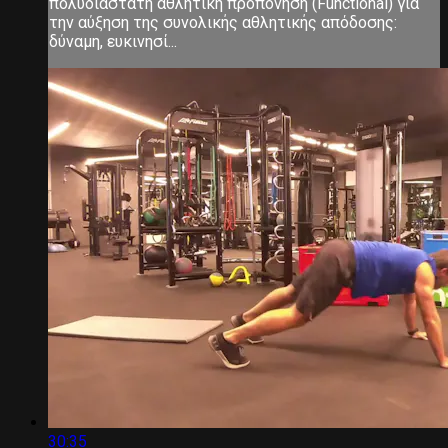
πολυδιάστατη αθλητική προπόνηση (Functional) για
την αύξηση της συνολικής αθλητικής απόδοσης:
δύναμη, ευκινησί...
30:35