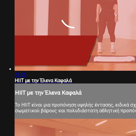
29:05
HIIT με την Έλενα Καφαλά
HIIT με την Έλενα Καφαλά
Το ΗΙΙΤ είναι μια προπόνηση υψηλής έντασης, ειδικά 
σωματικού βάρους και πολυδιάστατη αθλητική προπόνηση