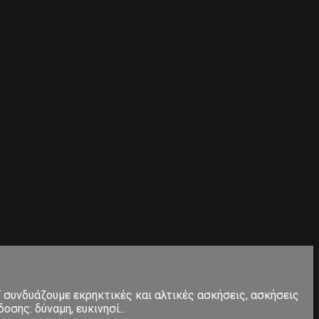
Τ συνδυάζουμε εκρηκτικές και αλτικές ασκήσεις, ασκήσεις
σης: δύναμη, ευκινησί...