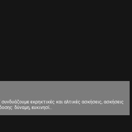
Τ συνδυάζουμε εκρηκτικές και αλτικές ασκήσεις, ασκήσεις
σης: δύναμη, ευκινησί...