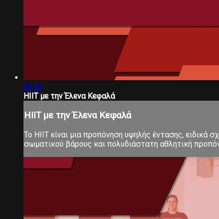
29:43
HIIT με την Έλενα Κεφαλά
HIIT με την Έλενα Κεφαλά
Το ΗΙΙΤ είναι μια προπόνηση υψηλής έντασης, ειδικά 
σωματικού βάρους και πολυδιάστατη αθλητική προπόνηση