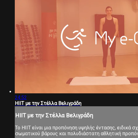
24:52
HIIT με την Στέλλα Βελιγράδη
HIIT με την Στέλλα Βελιγράδη
Το ΗΙΙΤ είναι μια προπόνηση υψηλής έντασης, ειδικά 
σωματικού βάρους και πολυδιάστατη αθλητική προπόνηση