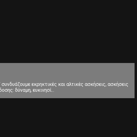
Τ συνδυάζουμε εκρηκτικές και αλτικές ασκήσεις, ασκήσεις
σης: δύναμη, ευκινησί...