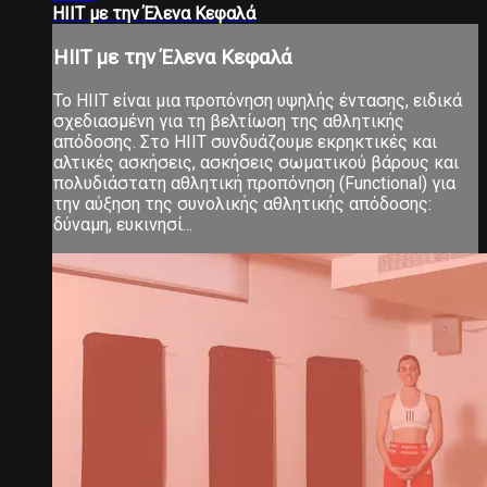
ΗIIT με την Έλενα Κεφαλά
ΗIIT με την Έλενα Κεφαλά
Το ΗΙΙΤ είναι μια προπόνηση υψηλής έντασης, ειδικά
σχεδιασμένη για τη βελτίωση της αθλητικής
απόδοσης. Στο ΗΙΙΤ συνδυάζουμε εκρηκτικές και
αλτικές ασκήσεις, ασκήσεις σωματικού βάρους και
πολυδιάστατη αθλητική προπόνηση (Functional) για
την αύξηση της συνολικής αθλητικής απόδοσης:
δύναμη, ευκινησί...