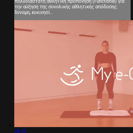
πολυδιάστατη αθλητική προπόνηση (Functional) για
την αύξηση της συνολικής αθλητικής απόδοσης:
δύναμη, ευκινησί...
28:42