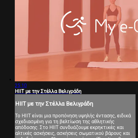
25:10
HIIT με την Στέλλα Βελιγράδη
HIIT με την Στέλλα Βελιγράδη
Το ΗΙΙΤ είναι μια προπόνηση υψηλής έντασης, ειδικά
σχεδιασμένη για τη βελτίωση της αθλητικής
απόδοσης. Στο ΗΙΙΤ συνδυάζουμε εκρηκτικές και
αλτικές ασκήσεις, ασκήσεις σωματικού βάρους και