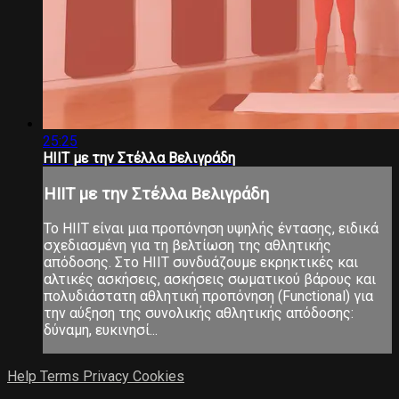
25:25
HIIT με την Στέλλα Βελιγράδη
HIIT με την Στέλλα Βελιγράδη
Το ΗΙΙΤ είναι μια προπόνηση υψηλής έντασης, ειδικά
σχεδιασμένη για τη βελτίωση της αθλητικής
απόδοσης. Στο ΗΙΙΤ συνδυάζουμε εκρηκτικές και
αλτικές ασκήσεις, ασκήσεις σωματικού βάρους και
πολυδιάστατη αθλητική προπόνηση (Functional) για
την αύξηση της συνολικής αθλητικής απόδοσης:
δύναμη, ευκινησί...
Help
Terms
Privacy
Cookies