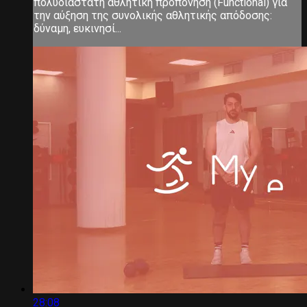
πολυδιάστατη αθλητική προπόνηση (Functional) για
την αύξηση της συνολικής αθλητικής απόδοσης:
δύναμη, ευκινησί...
28:08