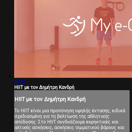
29:45
HIIT με τον Δημήτρη Κανδρή
HIIT με τον Δημήτρη Κανδρή
Το ΗΙΙΤ είναι μια προπόνηση υψηλής έντασης, ειδικά
σχεδιασμένη για τη βελτίωση της αθλητικής
απόδοσης. Στο ΗΙΙΤ συνδυάζουμε εκρηκτικές και
αλτικές ασκήσεις, ασκήσεις σωματικού βάρους και