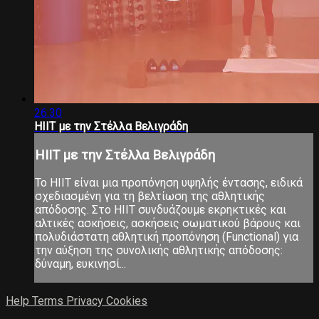
26:30
ΗΙΙΤ με την Στέλλα Βελιγράδη
ΗΙΙΤ με την Στέλλα Βελιγράδη
Το ΗΙΙΤ είναι μια προπόνηση υψηλής έντασης, ειδικά
σχεδιασμένη για τη βελτίωση της αθλητικής
απόδοσης. Στο ΗΙΙΤ συνδυάζουμε εκρηκτικές και
αλτικές ασκήσεις, ασκήσεις σωματικού βάρους και
πολυδιάστατη αθλητική προπόνηση (Functional) για
την αύξηση της συνολικής αθλητικής απόδοσης:
δύναμη, ευκινησί...
Help
Terms
Privacy
Cookies