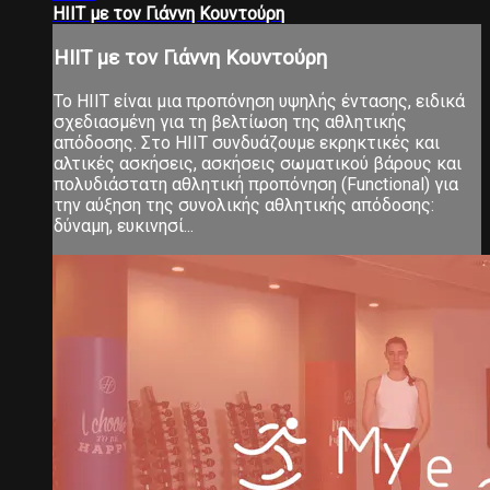
HIIT με τον Γιάννη Κουντούρη
HIIT με τον Γιάννη Κουντούρη
Το ΗΙΙΤ είναι μια προπόνηση υψηλής έντασης, ειδικά
σχεδιασμένη για τη βελτίωση της αθλητικής
απόδοσης. Στο ΗΙΙΤ συνδυάζουμε εκρηκτικές και
αλτικές ασκήσεις, ασκήσεις σωματικού βάρους και
πολυδιάστατη αθλητική προπόνηση (Functional) για
την αύξηση της συνολικής αθλητικής απόδοσης:
δύναμη, ευκινησί...