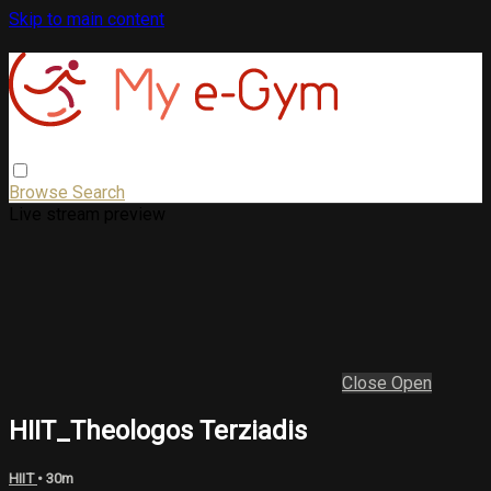
Skip to main content
Browse
Search
Live stream preview
Close
Open
HIIT_Theologos Terziadis
HIIT
• 30m