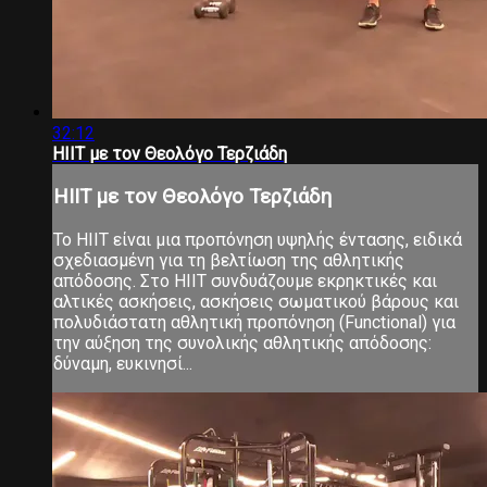
32:12
HIIT με τον Θεολόγο Τερζιάδη
HIIT με τον Θεολόγο Τερζιάδη
Το ΗΙΙΤ είναι μια προπόνηση υψηλής έντασης, ειδικά
σχεδιασμένη για τη βελτίωση της αθλητικής
απόδοσης. Στο ΗΙΙΤ συνδυάζουμε εκρηκτικές και
αλτικές ασκήσεις, ασκήσεις σωματικού βάρους και
πολυδιάστατη αθλητική προπόνηση (Functional) για
την αύξηση της συνολικής αθλητικής απόδοσης:
δύναμη, ευκινησί...