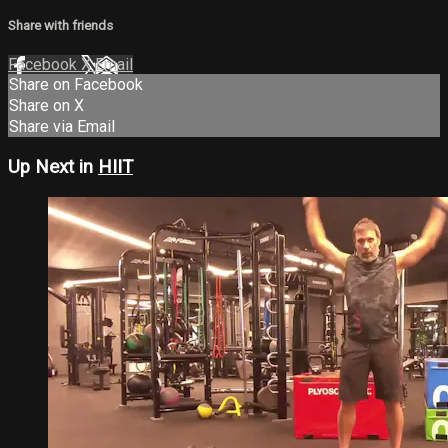
Share with friends
Facebook
X
Email
Share on Facebook
Share on X
Share via Email
Up Next in
HIIT