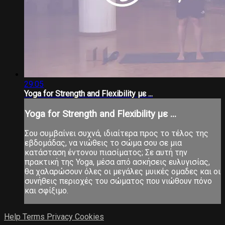
29:05
Yoga for Strength and Flexibility με ...
Yoga for Strength and Flexibility με ...
Σου συμβαίνει συχνά, ιδιαίτερα προς το τέλος της
εβδομάδας, να νιώθεις το σώμα σου σε μια
κατάσταση έντονου πιασίματος; Σε αυτή την
πρακτική της Yoga, μέσα από ασκήσεις ευλυγισίας,
θα χαλαρώσουν όλες οι μεγάλες μυικές ομαδες και οι
συνήθεις περιοχές του σώματος που νιώθουν πόνο
και σφίξιμο.
Help
Terms
Privacy
Cookies