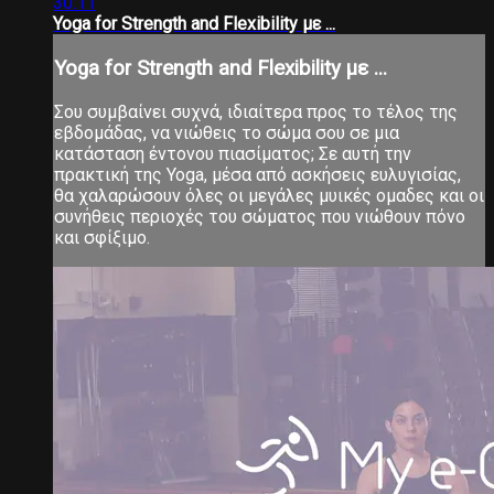
30:11
Yoga for Strength and Flexibility με ...
Yoga for Strength and Flexibility με ...
Σου συμβαίνει συχνά, ιδιαίτερα προς το τέλος της
εβδομάδας, να νιώθεις το σώμα σου σε μια
κατάσταση έντονου πιασίματος; Σε αυτή την
πρακτική της Yoga, μέσα από ασκήσεις ευλυγισίας,
θα χαλαρώσουν όλες οι μεγάλες μυικές ομαδες και οι
συνήθεις περιοχές του σώματος που νιώθουν πόνο
και σφίξιμο.