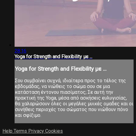
28:16
Yoga for Strength and Flexibility με ...
Yoga for Strength and Flexibility με ...
Σου συμβαίνει συχνά, ιδιαίτερα προς το τέλος της
εβδομάδας, να νιώθεις το σώμα σου σε μια
κατάσταση έντονου πιασίματος; Σε αυτή την
πρακτική της Yoga, μέσα από ασκήσεις ευλυγισίας,
θα χαλαρώσουν όλες οι μεγάλες μυικές ομαδες και οι
συνήθεις περιοχές του σώματος που νιώθουν πόνο
και σφίξιμο.
Help
Terms
Privacy
Cookies