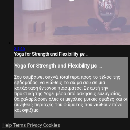
30:45
Yoga for Strength and Flexibility με ...
Yoga for Strength and Flexibility με ...
Σου συμβαίνει συχνά, ιδιαίτερα προς το τέλος της
εβδομάδας, να νιώθεις το σώμα σου σε μια
κατάσταση έντονου πιασίματος; Σε αυτή την
πρακτική της Yoga, μέσα από ασκήσεις ευλυγισίας,
θα χαλαρώσουν όλες οι μεγάλες μυικές ομαδες και οι
συνήθεις περιοχές του σώματος που νιώθουν πόνο
και σφίξιμο.
Help
Terms
Privacy
Cookies