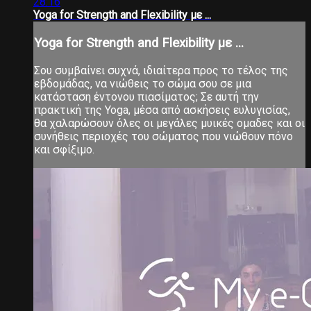
28:16
Yoga for Strength and Flexibility με ...
Yoga for Strength and Flexibility με ...
Σου συμβαίνει συχνά, ιδιαίτερα προς το τέλος της
εβδομάδας, να νιώθεις το σώμα σου σε μια
κατάσταση έντονου πιασίματος; Σε αυτή την
πρακτική της Yoga, μέσα από ασκήσεις ευλυγισίας,
θα χαλαρώσουν όλες οι μεγάλες μυικές ομαδες και οι
συνήθεις περιοχές του σώματος που νιώθουν πόνο
και σφίξιμο.