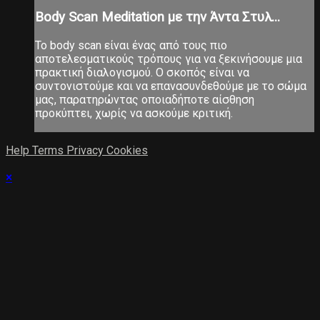
Body Scan Meditation με την Άντα Στυλ...
Το body scan είναι ένας από τους πιο
αποτελεσματικούς τρόπους για να ξεκινήσουμε μια
πρακτική διαλογισμού. Ο σκοπός είναι να
συντονιστούμε και να επανασυνδεθούμε με το σώμα
μας, παρατηρώντας οποιαδήποτε αίσθηση
προκύπτει, χωρίς να ασκούμε κριτική.
Help
Terms
Privacy
Cookies
×