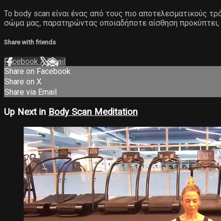
Το body scan είναι ένας από τους πιο αποτελεσματικούς τρ
σώμα μας, παρατηρώντας οποιαδήποτε αίσθηση προκύπτει, 
Share with friends
Facebook
X
Email
Share on Facebook
Share on X
Share via Email
Up Next in
Body Scan Meditation