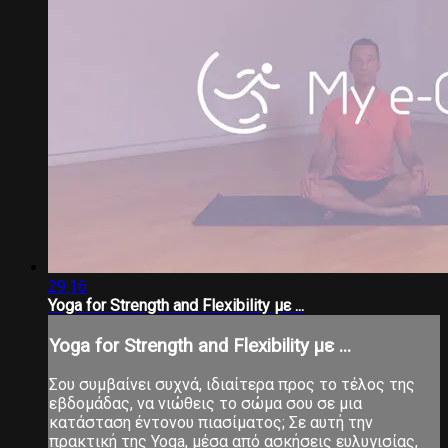
29:16
Yoga for Strength and Flexibility με ...
Yoga for Strength and Flexibility με ...
Σου συμβαίνει συχνά, ιδιαίτερα προς το τέλος της
εβδομάδας, να νιώθεις το σώμα σου σε μια
κατάσταση έντονου πιασίματος; Σε αυτή την
πρακτική της Yoga, μέσα από ασκήσεις ευλυγισίας,