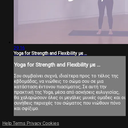
29:16
Yoga for Strength and Flexibility με ...
Yoga for Strength and Flexibility με ...
Σου συμβαίνει συχνά, ιδιαίτερα προς το τέλος της
εβδομάδας, να νιώθεις το σώμα σου σε μια
κατάσταση έντονου πιασίματος; Σε αυτή την
πρακτική της Yoga, μέσα από ασκήσεις ευλυγισίας,
θα χαλαρώσουν όλες οι μεγάλες μυικές ομαδες και οι
συνήθεις περιοχές του σώματος που νιώθουν πόνο
και σφίξιμο.
Help
Terms
Privacy
Cookies