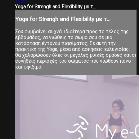
32:47
Υoga for Strengh and Flexibility με τ...
Υoga for Strengh and Flexibility με τ...
Σου συμβαίνει συχνά, ιδιαίτερα προς το τέλος της
εβδομάδας, να νιώθεις το σώμα σου σε μια
κατάσταση έντονου πιασίματος; Σε αυτή την
πρακτική της Yoga, μέσα από ασκήσεις ευλυγισίας,
θα χαλαρώσουν όλες οι μεγάλες μυικές ομαδες και οι
συνήθεις περιοχές του σώματος που νιώθουν πόνο
και σφίξιμο.