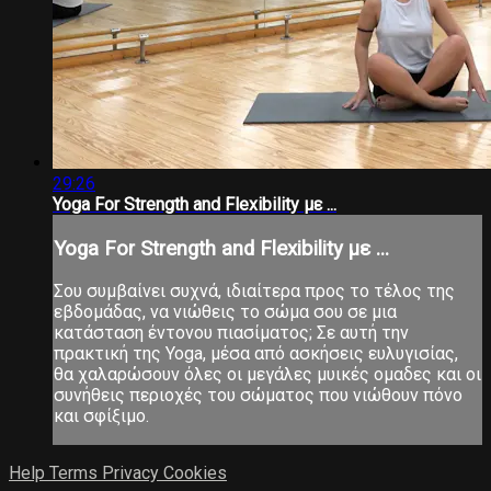
29:26
Yoga For Strength and Flexibility με ...
Yoga For Strength and Flexibility με ...
Σου συμβαίνει συχνά, ιδιαίτερα προς το τέλος της
εβδομάδας, να νιώθεις το σώμα σου σε μια
κατάσταση έντονου πιασίματος; Σε αυτή την
πρακτική της Yoga, μέσα από ασκήσεις ευλυγισίας,
θα χαλαρώσουν όλες οι μεγάλες μυικές ομαδες και οι
συνήθεις περιοχές του σώματος που νιώθουν πόνο
και σφίξιμο.
Help
Terms
Privacy
Cookies