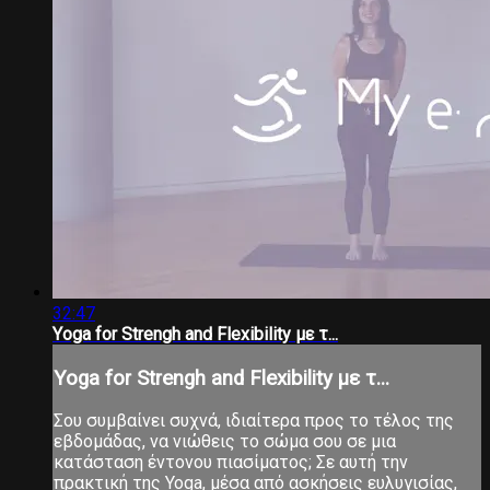
32:47
Υoga for Strengh and Flexibility με τ...
Υoga for Strengh and Flexibility με τ...
Σου συμβαίνει συχνά, ιδιαίτερα προς το τέλος της
εβδομάδας, να νιώθεις το σώμα σου σε μια
κατάσταση έντονου πιασίματος; Σε αυτή την
πρακτική της Yoga, μέσα από ασκήσεις ευλυγισίας,