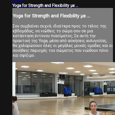
29:16
Yoga for Strength and Flexibility με ...
Yoga for Strength and Flexibility με ...
Σου συμβαίνει συχνά, ιδιαίτερα προς το τέλος της
εβδομάδας, να νιώθεις το σώμα σου σε μια
κατάσταση έντονου πιασίματος; Σε αυτή την
πρακτική της Yoga, μέσα από ασκήσεις ευλυγισίας,
θα χαλαρώσουν όλες οι μεγάλες μυικές ομαδες και οι
συνήθεις περιοχές του σώματος που νιώθουν πόνο
και σφίξιμο.