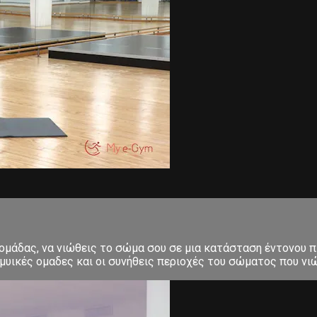
δομάδας, να νιώθεις το σώμα σου σε μια κατάσταση έντονου π
μυικές ομαδες και οι συνήθεις περιοχές του σώματος που νιώ