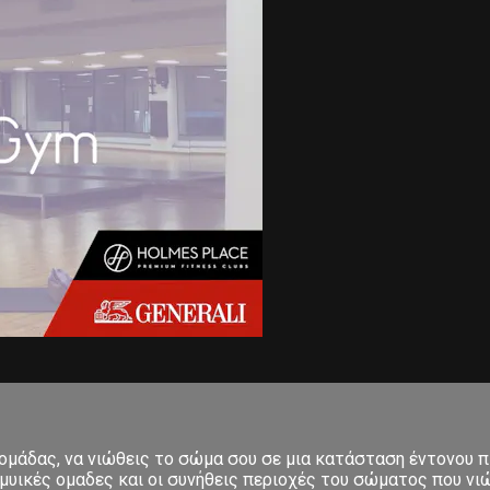
δομάδας, να νιώθεις το σώμα σου σε μια κατάσταση έντονου π
μυικές ομαδες και οι συνήθεις περιοχές του σώματος που νιώ