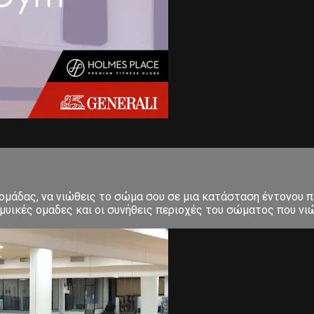
δομάδας, να νιώθεις το σώμα σου σε μια κατάσταση έντονου π
μυικές ομαδες και οι συνήθεις περιοχές του σώματος που νιώ