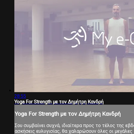
28:55
Yoga For Strength με τον Δημήτρη Κανδρή
Yoga For Strength με τον Δημήτρη Κανδρή
Σου συμβαίνει συχνά, ιδιαίτερα προς το τέλος της εβ
ασκήσεις ευλυγισίας, θα χαλαρώσουν όλες οι μεγάλες 