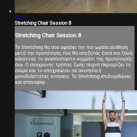
31:44
Stretching Chair Session 8
Stretching Chair Session 8
Το Stretching θα σου αφήσει την πιο ωραία αίσθηση
μετά την προπόνηση, που θα αποζητάς ξανά και ξανά,
κάνοντας το αναπόσπαστο κομμάτι της προπόνησής
σου. Ο σύγχρονος τρόπος ζωής συχνά περιορίζει το
σώμα και το υποχρεώνει σε ακινησία ή
μονοδιάστατες κινήσεις. Το Stretching επιδιορθώνει
και επαναφέρ...