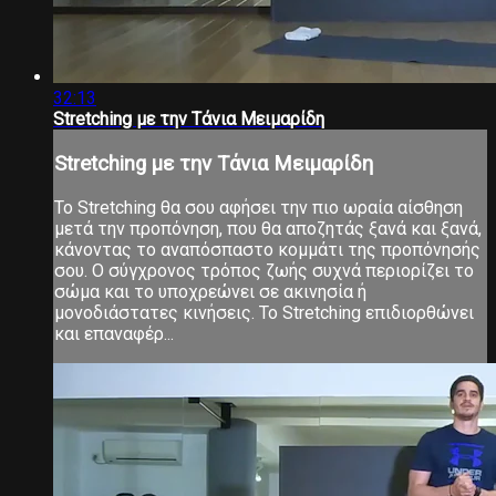
32:13
Stretching με την Τάνια Μειμαρίδη
Stretching με την Τάνια Μειμαρίδη
Το Stretching θα σου αφήσει την πιο ωραία αίσθηση
μετά την προπόνηση, που θα αποζητάς ξανά και ξανά,
κάνοντας το αναπόσπαστο κομμάτι της προπόνησής
σου. Ο σύγχρονος τρόπος ζωής συχνά περιορίζει το
σώμα και το υποχρεώνει σε ακινησία ή
μονοδιάστατες κινήσεις. Το Stretching επιδιορθώνει
και επαναφέρ...