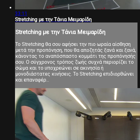
33:11
Stretching με την Τάνια Μειμαρίδη
Stretching με την Τάνια Μειμαρίδη
Το Stretching θα σου αφήσει την πιο ωραία αίσθηση
μετά την προπόνηση, που θα αποζητάς ξανά και ξανά,
κάνοντας το αναπόσπαστο κομμάτι της προπόνησής
σου. Ο σύγχρονος τρόπος ζωής συχνά περιορίζει το
σώμα και το υποχρεώνει σε ακινησία ή
μονοδιάστατες κινήσεις. Το Stretching επιδιορθώνει
και επαναφέρ...