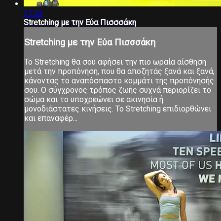
31:32
Stretching με την Εύα Πισσσάκη
Stretching με την Εύα Πισσσάκη
Το Stretching θα σου αφήσει την πιο ωραία αίσθηση
μετά την προπόνηση, που θα αποζητάς ξανά και ξανά,
κάνοντας το αναπόσπαστο κομμάτι της προπόνησής
σου. Ο σύγχρονος τρόπος ζωής συχνά περιορίζει το
σώμα και το υποχρεώνει σε ακινησία ή
μονοδιάστατες κινήσεις. Το Stretching επιδιορθώνει
και επαναφέρ...