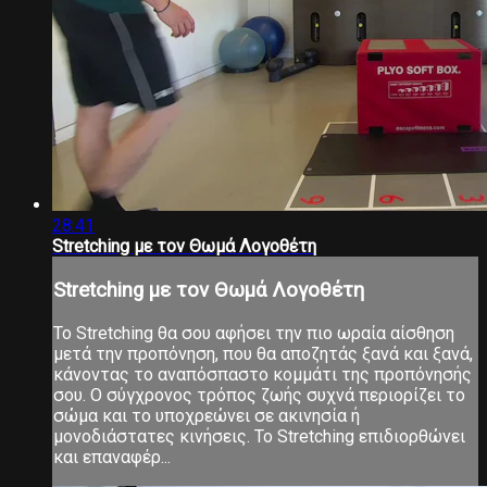
28:41
Stretching με τον Θωμά Λογοθέτη
Stretching με τον Θωμά Λογοθέτη
Το Stretching θα σου αφήσει την πιο ωραία αίσθηση
μετά την προπόνηση, που θα αποζητάς ξανά και ξανά,
κάνοντας το αναπόσπαστο κομμάτι της προπόνησής
σου. Ο σύγχρονος τρόπος ζωής συχνά περιορίζει το
σώμα και το υποχρεώνει σε ακινησία ή
μονοδιάστατες κινήσεις. Το Stretching επιδιορθώνει
και επαναφέρ...