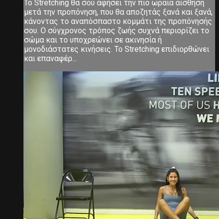
Το Stretching θα σου αφήσει την πιο ωραία αίσθηση
μετά την προπόνηση, που θα αποζητάς ξανά και ξανά,
κάνοντας το αναπόσπαστο κομμάτι της προπόνησής
σου. Ο σύγχρονος τρόπος ζωής συχνά περιορίζει το
σώμα και το υποχρεώνει σε ακινησία ή
μονοδιάστατες κινήσεις. Το Stretching επιδιορθώνει
και επαναφέρ...