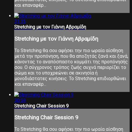
και επαναφέρ...
31:15
Stretching με τον Γιάννη Αβραμίδη
Stretching με τον Γιάννη Αβραμίδη
Το Stretching θα σου αφήσει την πιο ωραία αίσθηση
μετά την προπόνηση, που θα αποζητάς ξανά και ξανά,
κάνοντας το αναπόσπαστο κομμάτι της προπόνησής
σου. Ο σύγχρονος τρόπος ζωής συχνά περιορίζει το
σώμα και το υποχρεώνει σε ακινησία ή
μονοδιάστατες κινήσεις. Το Stretching επιδιορθώνει
και επαναφέρ...
30:59
Stretching Chair Session 9
Stretching Chair Session 9
Το Stretching θα σου αφήσει την πιο ωραία αίσθηση