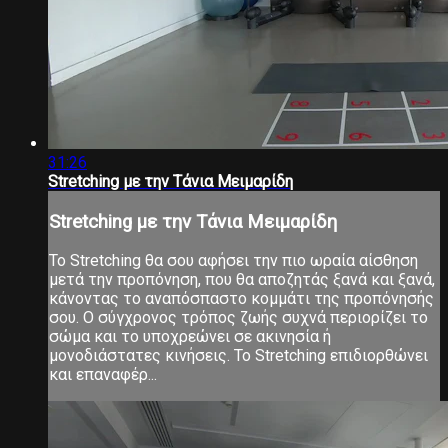
31:26
Stretching με την Τάνια Μειμαρίδη
Stretching με την Τάνια Μειμαρίδη
Το Stretching θα σου αφήσει την πιο ωραία αίσθηση
μετά την προπόνηση, που θα αποζητάς ξανά και ξανά,
κάνοντας το αναπόσπαστο κομμάτι της προπόνησής
σου. Ο σύγχρονος τρόπος ζωής συχνά περιορίζει το
σώμα και το υποχρεώνει σε ακινησία ή
μονοδιάστατες κινήσεις. Το Stretching επιδιορθώνει
και επαναφέρ...