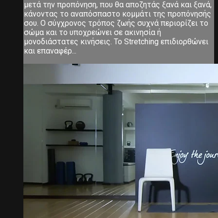
μετά την προπόνηση, που θα αποζητάς ξανά και ξανά,
κάνοντας το αναπόσπαστο κομμάτι της προπόνησής
σου. Ο σύγχρονος τρόπος ζωής συχνά περιορίζει το
σώμα και το υποχρεώνει σε ακινησία ή
μονοδιάστατες κινήσεις. Το Stretching επιδιορθώνει
και επαναφέρ...