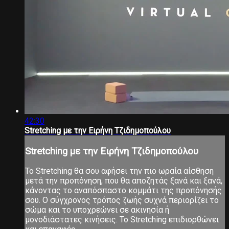
42:30
Stretching με την Ειρήνη Τζιδημοπούλου
Stretching με την Ειρήνη Τζιδημοπούλου
Το Stretching θα σου αφήσει την πιο ωραία αίσθηση
μετά την προπόνηση, που θα αποζητάς ξανά και ξανά,
κάνοντας το αναπόσπαστο κομμάτι της προπόνησής
σου. Ο σύγχρονος τρόπος ζωής συχνά περιορίζει το
σώμα και το υποχρεώνει σε ακινησία ή
μονοδιάστατες κινήσεις. Το Stretching επιδιορθώνει