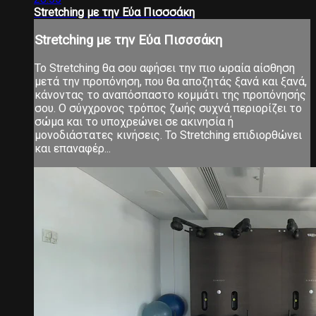
Stretching με την Εύα Πισσσάκη
Stretching με την Εύα Πισσσάκη
Το Stretching θα σου αφήσει την πιο ωραία αίσθηση
μετά την προπόνηση, που θα αποζητάς ξανά και ξανά,
κάνοντας το αναπόσπαστο κομμάτι της προπόνησής
σου. Ο σύγχρονος τρόπος ζωής συχνά περιορίζει το
σώμα και το υποχρεώνει σε ακινησία ή
μονοδιάστατες κινήσεις. Το Stretching επιδιορθώνει
και επαναφέρ...