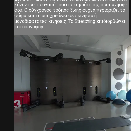
κάνοντας το αναπόσπαστο κομμάτι της προπόνησής
σου. Ο σύγχρονος τρόπος ζωής συχνά περιορίζει το
σώμα και το υποχρεώνει σε ακινησία ή
μονοδιάστατες κινήσεις. Το Stretching επιδιορθώνει
και επαναφέρ...