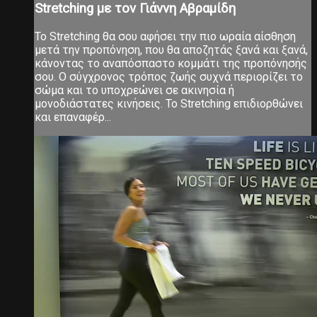
Stretching με τον Γιάννη Αβραμίδη
Το Stretching θα σου αφήσει την πιο ωραία αίσθηση
μετά την προπόνηση, που θα αποζητάς ξανά και ξανά,
κάνοντας το αναπόσπαστο κομμάτι της προπόνησής
σου. Ο σύγχρονος τρόπος ζωής συχνά περιορίζει το
σώμα και το υποχρεώνει σε ακινησία ή
μονοδιάστατες κινήσεις. Το Stretching επιδιορθώνει
και επαναφέρ...