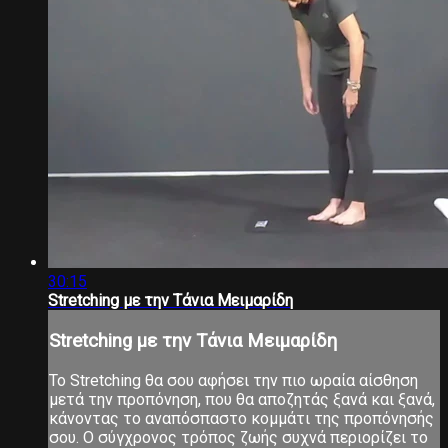
30:15
Stretching με την Τάνια Μειμαρίδη
Stretching με την Τάνια Μειμαρίδη
Το Stretching θα σου αφήσει την πιο ωραία αίσθηση
μετά την προπόνηση, που θα αποζητάς ξανά και ξανά,
κάνοντας το αναπόσπαστο κομμάτι της προπόνησής
σου. Ο σύγχρονος τρόπος ζωής συχνά περιορίζει το