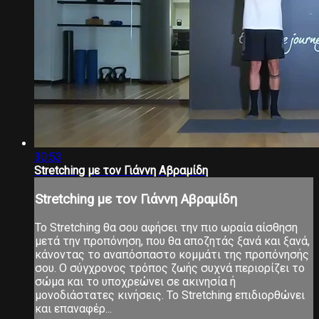
30:53
Stretching με τον Γιάννη Αβραμίδη
Stretching με τον Γιάννη Αβραμίδη
Το Stretching θα σου αφήσει την πιο ωραία αίσθηση
μετά την προπόνηση, που θα αποζητάς ξανά και ξανά,
κάνοντας το αναπόσπαστο κομμάτι της προπόνησής
σου. Ο σύγχρονος τρόπος ζωής συχνά περιορίζει το
σώμα και το υποχρεώνει σε ακινησία ή
μονοδιάστατες κινήσεις. Το Stretching επιδιορθώνει
και επαναφέρ...