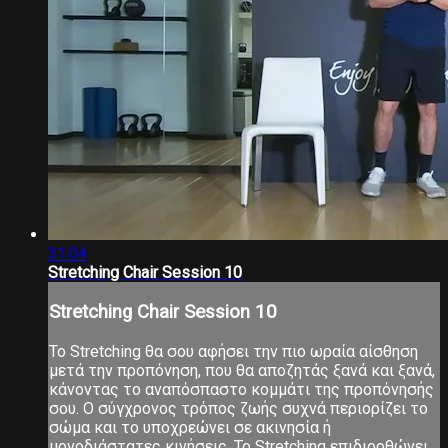
31:04
Stretching Chair Session 10
Stretching Chair Session 10
Το Stretching θα σου αφήσει την πιο ωραία αίσθηση
μετά την προπόνηση, που θα αποζητάς ξανά και ξανά,
κάνοντας το αναπόσπαστο κομμάτι της προπόνησής
σου. Ο σύγχρονος τρόπος ζωής συχνά περιορίζει το
σώμα και το υποχρεώνει σε ακινησία ή
μονοδιάστατες κινήσεις. Το Stretching επιδιορθώνει