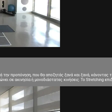
ετά την προπόνηση, που θα αποζητάς ξανά και ξανά, κάνοντα
ει σε ακινησία ή μονοδιάστατες κινήσεις. Το Stretching επιδ