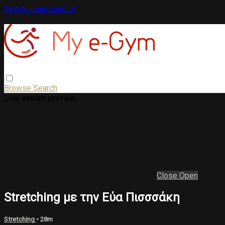
Skip to main content
Browse
Search
Live stream preview
Close
Open
Stretching με την Εύα Πισσσάκη
Stretching
• 28m