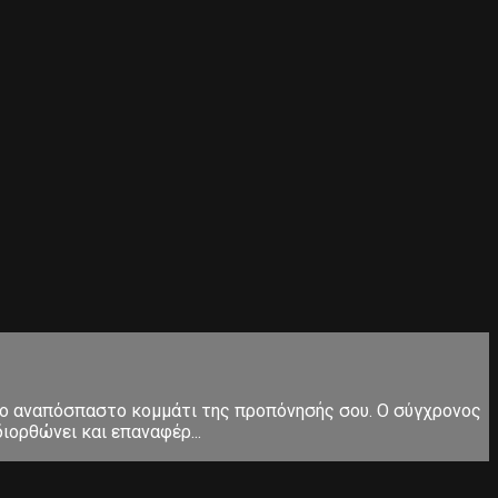
ς το αναπόσπαστο κομμάτι της προπόνησής σου. Ο σύγχρονος
ιορθώνει και επαναφέρ...