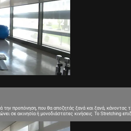
ετά την προπόνηση, που θα αποζητάς ξανά και ξανά, κάνοντα
ει σε ακινησία ή μονοδιάστατες κινήσεις. Το Stretching επιδ