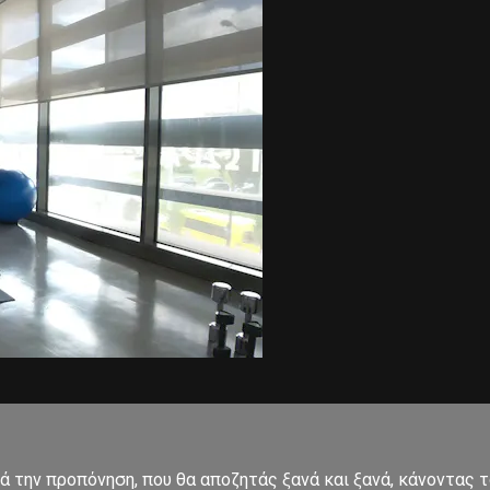
ετά την προπόνηση, που θα αποζητάς ξανά και ξανά, κάνοντα