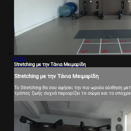
31:26
Stretching με την Τάνια Μειμαρίδη
Stretching με την Τάνια Μειμαρίδη
Το Stretching θα σου αφήσει την πιο ωραία αίσθηση μ
τρόπος ζωής συχνά περιορίζει το σώμα και το υποχρεών