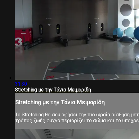
31:30
Stretching με την Τάνια Μειμαρίδη
Stretching με την Τάνια Μειμαρίδη
Το Stretching θα σου αφήσει την πιο ωραία αίσθηση μ
τρόπος ζωής συχνά περιορίζει το σώμα και το υποχρεών