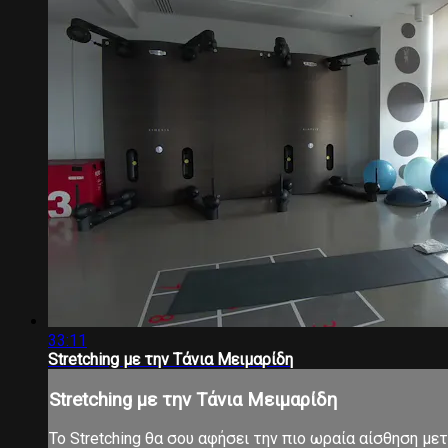
33:11
Stretching με την Τάνια Μειμαρίδη
Stretching με την Τάνια Μειμαρίδη
Το Stretching θα σου αφήσει την πιο ωραία αίσθηση μ