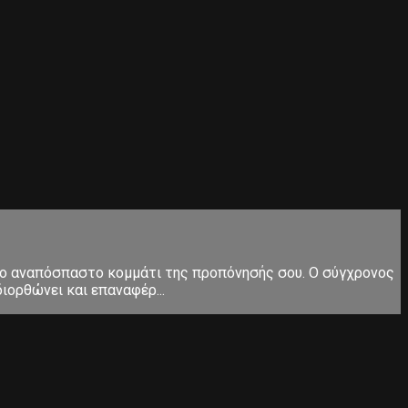
ς το αναπόσπαστο κομμάτι της προπόνησής σου. Ο σύγχρονος
ιορθώνει και επαναφέρ...