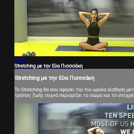
31:32
Stretching με την Εύα Πισσσάκη
Stretching με την Εύα Πισσσάκη
Το Stretching θα σου αφήσει την πιο ωραία αίσθηση μ
τρόπος ζωής συχνά περιορίζει το σώμα και το υποχρεών