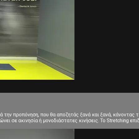
ετά την προπόνηση, που θα αποζητάς ξανά και ξανά, κάνοντα
ει σε ακινησία ή μονοδιάστατες κινήσεις. Το Stretching επιδ