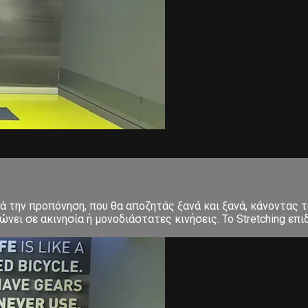
ετά την προπόνηση, που θα αποζητάς ξανά και ξανά, κάνοντα
ει σε ακινησία ή μονοδιάστατες κινήσεις. Το Stretching επιδ