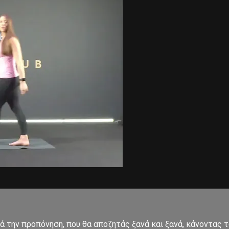
ετά την προπόνηση, που θα αποζητάς ξανά και ξανά, κάνοντα