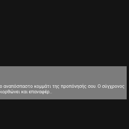
ς το αναπόσπαστο κομμάτι της προπόνησής σου. Ο σύγχρονος
ιορθώνει και επαναφέρ...