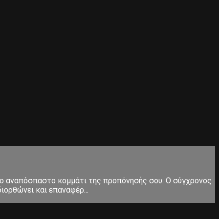
ς το αναπόσπαστο κομμάτι της προπόνησής σου. Ο σύγχρονος
ιορθώνει και επαναφέρ...