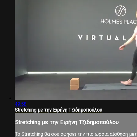
49:58
Stretching με την Ειρήνη Τζιδημοπούλου
Stretching με την Ειρήνη Τζιδημοπούλου
Το Stretching θα σου αφήσει την πιο ωραία αίσθηση μ