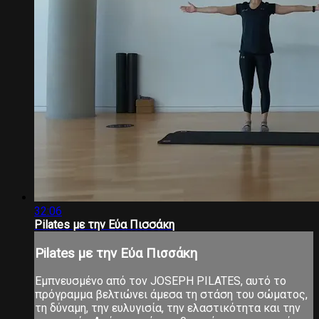
32:06
Pilates με την Εύα Πισσάκη
Pilates με την Εύα Πισσάκη
Εμπνευσμένο από τον JOSEPH PILATES, αυτό το
πρόγραμμα βελτιώνει άμεσα τη στάση του σώματος,
τη δύναμη, την ευλυγισία, την ελαστικότητα και την