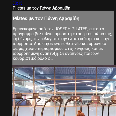
30:15
Pilates με τον Γιάννη Αβραμίδη
Pilates με τον Γιάννη Αβραμίδη
Εμπνευσμένο από τον JOSEPH PILATES, αυτό το
πρόγραμμα βελτιώνει άμεσα τη στάση του σώματος,
τη δύναμη, την ευλυγισία, την ελαστικότητα και την
ισορροπία. Απόκτησε ένα ευθυτενές και αρμονικό
σώμα, χωρίς περιορισμούς στις κινήσεις και με
ισορροπημένη ανάπτυξη. Οι αναπνοές παίζουν
καθοριστικό ρόλο σ...