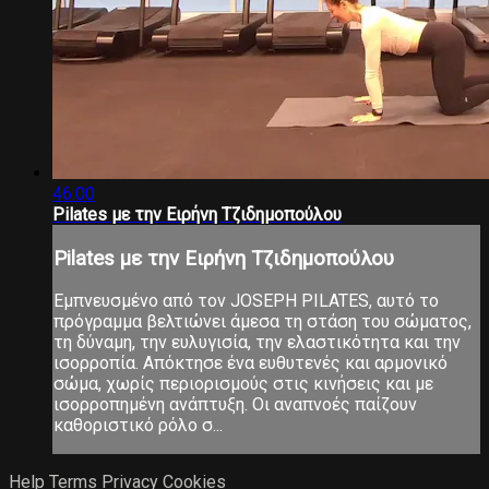
46:00
Pilates με την Ειρήνη Τζιδημοπούλου
Pilates με την Ειρήνη Τζιδημοπούλου
Εμπνευσμένο από τον JOSEPH PILATES, αυτό το
πρόγραμμα βελτιώνει άμεσα τη στάση του σώματος,
τη δύναμη, την ευλυγισία, την ελαστικότητα και την
ισορροπία. Απόκτησε ένα ευθυτενές και αρμονικό
σώμα, χωρίς περιορισμούς στις κινήσεις και με
ισορροπημένη ανάπτυξη. Οι αναπνοές παίζουν
καθοριστικό ρόλο σ...
Help
Terms
Privacy
Cookies