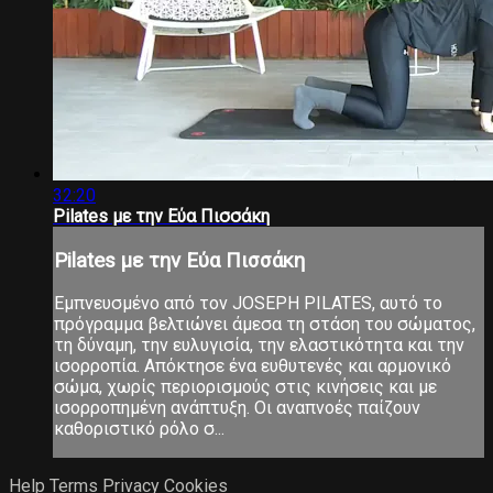
32:20
Pilates με την Εύα Πισσάκη
Pilates με την Εύα Πισσάκη
Εμπνευσμένο από τον JOSEPH PILATES, αυτό το
πρόγραμμα βελτιώνει άμεσα τη στάση του σώματος,
τη δύναμη, την ευλυγισία, την ελαστικότητα και την
ισορροπία. Απόκτησε ένα ευθυτενές και αρμονικό
σώμα, χωρίς περιορισμούς στις κινήσεις και με
ισορροπημένη ανάπτυξη. Οι αναπνοές παίζουν
καθοριστικό ρόλο σ...
Help
Terms
Privacy
Cookies