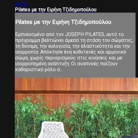
46:00
Pilates με την Ειρήνη Τζιδημοπούλου
Pilates με την Ειρήνη Τζιδημοπούλου
Εμπνευσμένο από τον JOSEPH PILATES, αυτό το
πρόγραμμα βελτιώνει άμεσα τη στάση του σώματος,
τη δύναμη, την ευλυγισία, την ελαστικότητα και την
ισορροπία. Απόκτησε ένα ευθυτενές και αρμονικό
σώμα, χωρίς περιορισμούς στις κινήσεις και με
ισορροπημένη ανάπτυξη. Οι αναπνοές παίζουν
καθοριστικό ρόλο σ...