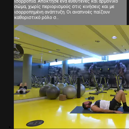
ισορροπία. Απόκτησε ένα ευθυτενές και αρμονικό
σώμα, χωρίς περιορισμούς στις κινήσεις και με
ισορροπημένη ανάπτυξη. Οι αναπνοές παίζουν
καθοριστικό ρόλο σ...