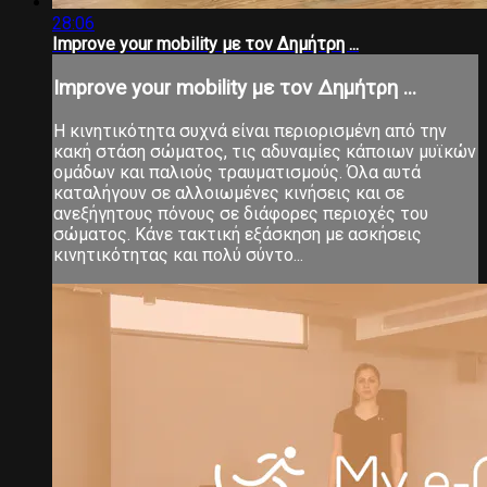
28:06
Improve your mobility με τον Δημήτρη ...
Improve your mobility με τον Δημήτρη ...
Η κινητικότητα συχνά είναι περιορισμένη από την
κακή στάση σώματος, τις αδυναμίες κάποιων μυϊκών
ομάδων και παλιούς τραυματισμούς. Όλα αυτά
καταλήγουν σε αλλοιωμένες κινήσεις και σε
ανεξήγητους πόνους σε διάφορες περιοχές του
σώματος. Κάνε τακτική εξάσκηση με ασκήσεις
κινητικότητας και πολύ σύντο...