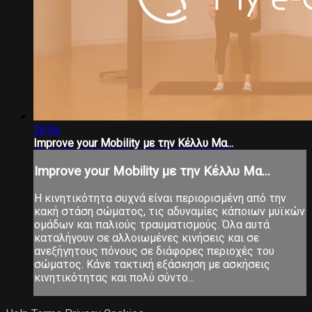
28:06
Improve your Mobility με την Κέλλυ Μα...
Improve your Mobility με την Κέλλυ Μα...
Η κινητικότητα συχνά είναι περιορισμένη από την
κακή στάση σώματος, τις αδυναμίες κάποιων μυϊκών
ομάδων και παλιούς τραυματισμούς. Όλα αυτά
καταλήγουν σε αλλοιωμένες κινήσεις και σε
ανεξήγητους πόνους σε διάφορες περιοχές του
σώματος. Κάνε τακτική εξάσκηση με ασκήσεις
κινητικότητας και πολύ σύντο...