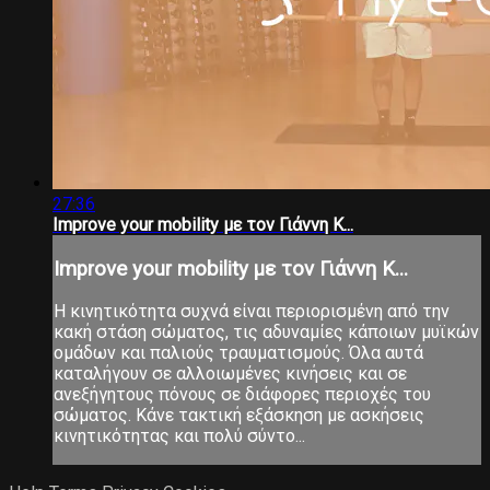
27:36
Improve your mobility με τον Γιάννη Κ...
Improve your mobility με τον Γιάννη Κ...
Η κινητικότητα συχνά είναι περιορισμένη από την
κακή στάση σώματος, τις αδυναμίες κάποιων μυϊκών
ομάδων και παλιούς τραυματισμούς. Όλα αυτά
καταλήγουν σε αλλοιωμένες κινήσεις και σε
ανεξήγητους πόνους σε διάφορες περιοχές του
σώματος. Κάνε τακτική εξάσκηση με ασκήσεις
κινητικότητας και πολύ σύντο...