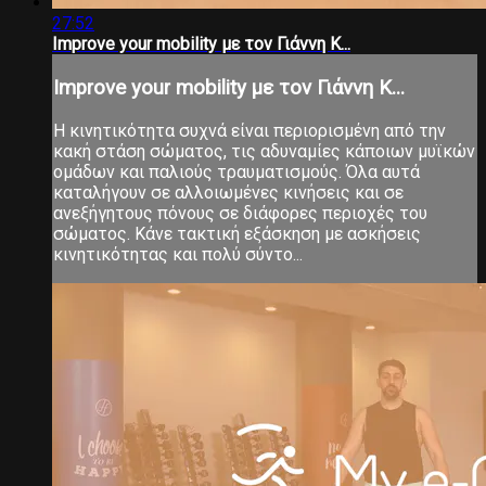
27:52
Improve your mobility με τον Γιάννη Κ...
Improve your mobility με τον Γιάννη Κ...
Η κινητικότητα συχνά είναι περιορισμένη από την
κακή στάση σώματος, τις αδυναμίες κάποιων μυϊκών
ομάδων και παλιούς τραυματισμούς. Όλα αυτά
καταλήγουν σε αλλοιωμένες κινήσεις και σε
ανεξήγητους πόνους σε διάφορες περιοχές του
σώματος. Κάνε τακτική εξάσκηση με ασκήσεις
κινητικότητας και πολύ σύντο...