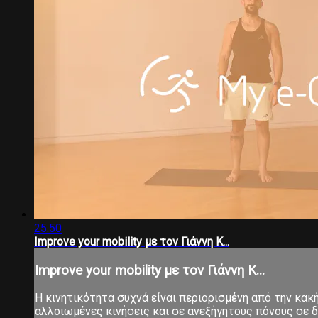
25:50
Improve your mobility με τον Γιάννη Κ...
Improve your mobility με τον Γιάννη Κ...
Η κινητικότητα συχνά είναι περιορισμένη από την κα
αλλοιωμένες κινήσεις και σε ανεξήγητους πόνους σε δ