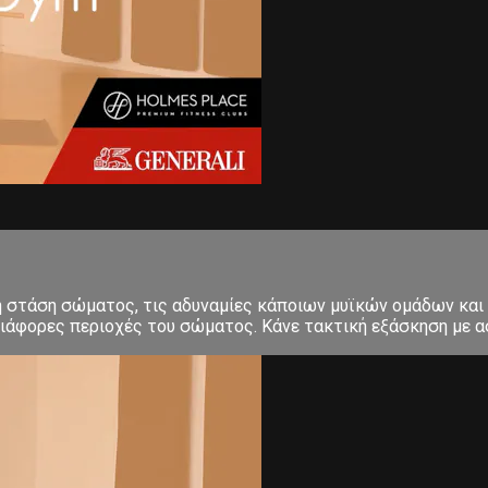
κή στάση σώματος, τις αδυναμίες κάποιων μυϊκών ομάδων και
ιάφορες περιοχές του σώματος. Κάνε τακτική εξάσκηση με ασ