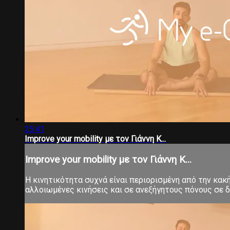
25:41
Improve your mobility με τον Γιάννη Κ...
Improve your mobility με τον Γιάννη Κ...
Η κινητικότητα συχνά είναι περιορισμένη από την κα
αλλοιωμένες κινήσεις και σε ανεξήγητους πόνους σε δ