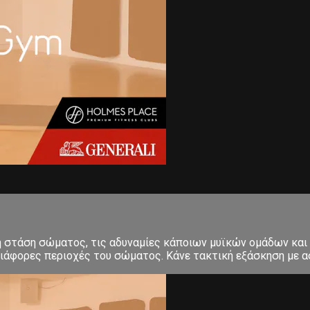
κή στάση σώματος, τις αδυναμίες κάποιων μυϊκών ομάδων και
ιάφορες περιοχές του σώματος. Κάνε τακτική εξάσκηση με ασ