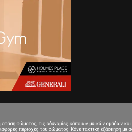
κή στάση σώματος, τις αδυναμίες κάποιων μυϊκών ομάδων και
ιάφορες περιοχές του σώματος. Κάνε τακτική εξάσκηση με ασ