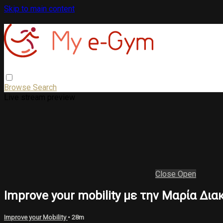
Skip to main content
Browse
Search
Live stream preview
Close
Open
Improve your mobility με την Μαρία Δι
Improve your Mobility
• 28m