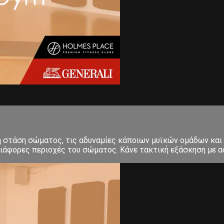
κή στάση σώματος, τις αδυναμίες κάποιων μυϊκών ομάδων και
ιάφορες περιοχές του σώματος. Κάνε τακτική εξάσκηση με ασ