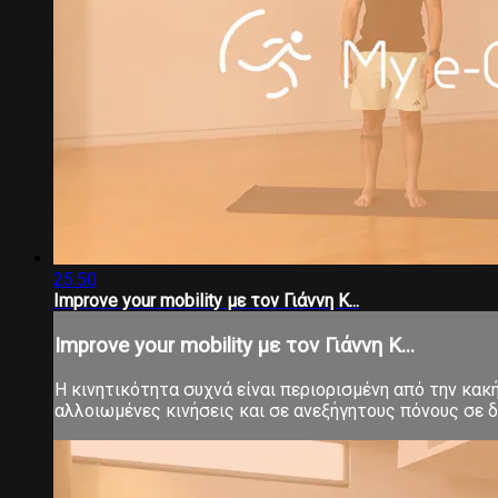
25:50
Improve your mobility με τον Γιάννη Κ...
Improve your mobility με τον Γιάννη Κ...
Η κινητικότητα συχνά είναι περιορισμένη από την κα
αλλοιωμένες κινήσεις και σε ανεξήγητους πόνους σε δ