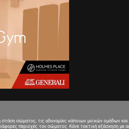
κή στάση σώματος, τις αδυναμίες κάποιων μυϊκών ομάδων και
ιάφορες περιοχές του σώματος. Κάνε τακτική εξάσκηση με ασ