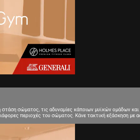
κή στάση σώματος, τις αδυναμίες κάποιων μυϊκών ομάδων και
ιάφορες περιοχές του σώματος. Κάνε τακτική εξάσκηση με ασ