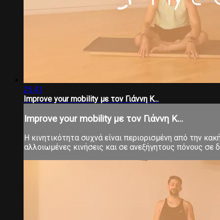
25:41
Improve your mobility με τον Γιάννη Κ...
Improve your mobility με τον Γιάννη Κ...
Η κινητικότητα συχνά είναι περιορισμένη από την κα
αλλοιωμένες κινήσεις και σε ανεξήγητους πόνους σε δ