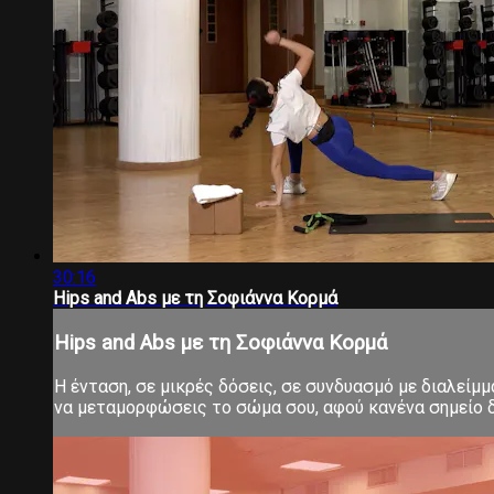
30:16
Hips and Abs με τη Σοφιάννα Κορμά
Hips and Abs με τη Σοφιάννα Κορμά
Η ένταση, σε μικρές δόσεις, σε συνδυασμό με διαλείμ
να μεταμορφώσεις το σώμα σου, αφού κανένα σημείο δ