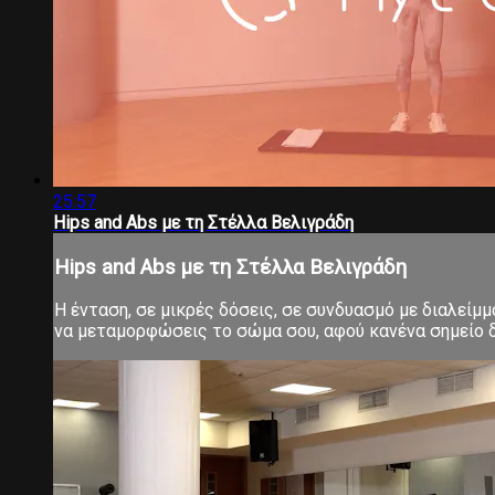
25:57
Hips and Abs με τη Στέλλα Βελιγράδη
Hips and Abs με τη Στέλλα Βελιγράδη
Η ένταση, σε μικρές δόσεις, σε συνδυασμό με διαλείμ
να μεταμορφώσεις το σώμα σου, αφού κανένα σημείο δ