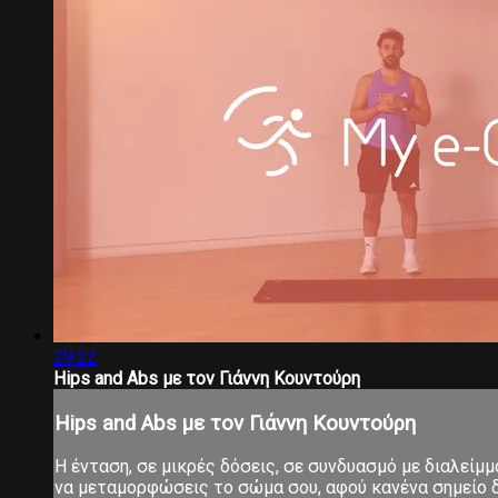
29:22
Hips and Abs με τον Γιάννη Κουντούρη
Hips and Abs με τον Γιάννη Κουντούρη
Η ένταση, σε μικρές δόσεις, σε συνδυασμό με διαλείμ
να μεταμορφώσεις το σώμα σου, αφού κανένα σημείο δ