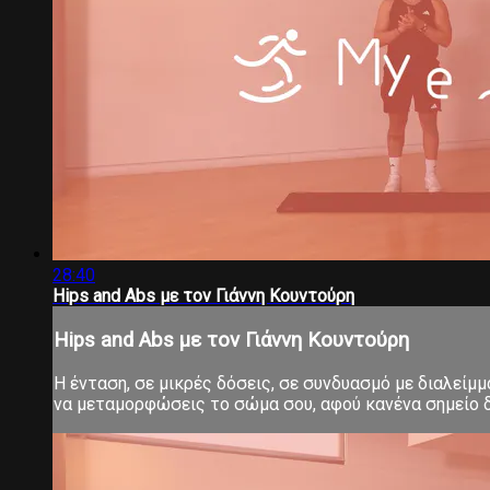
28:40
Hips and Abs με τον Γιάννη Κουντούρη
Hips and Abs με τον Γιάννη Κουντούρη
Η ένταση, σε μικρές δόσεις, σε συνδυασμό με διαλείμ
να μεταμορφώσεις το σώμα σου, αφού κανένα σημείο δ