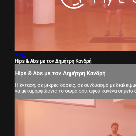
28:12
Hips & Abs με τον Δημήτρη Κανδρή
Hips & Abs με τον Δημήτρη Κανδρή
Η ένταση, σε μικρές δόσεις, σε συνδυασμό με διαλείμ
να μεταμορφώσεις το σώμα σου, αφού κανένα σημείο δ