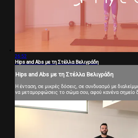
26:52
Hips and Abs με τη Στέλλα Βελιγράδη
Hips and Abs με τη Στέλλα Βελιγράδη
Η ένταση, σε μικρές δόσεις, σε συνδυασμό με διαλείμ
να μεταμορφώσεις το σώμα σου, αφού κανένα σημείο δ