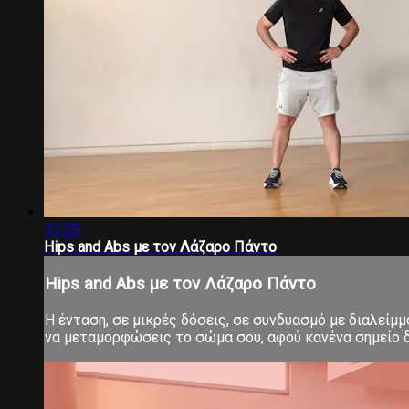
31:25
Hips and Abs με τον Λάζαρο Πάντο
Hips and Abs με τον Λάζαρο Πάντο
Η ένταση, σε μικρές δόσεις, σε συνδυασμό με διαλείμ
να μεταμορφώσεις το σώμα σου, αφού κανένα σημείο δ