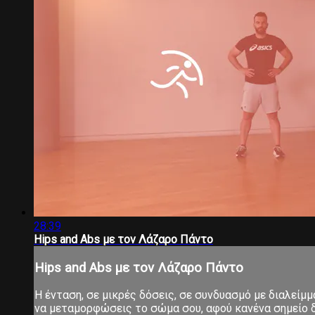
28:39
Hips and Abs με τον Λάζαρο Πάντο
Hips and Abs με τον Λάζαρο Πάντο
Η ένταση, σε μικρές δόσεις, σε συνδυασμό με διαλείμ
να μεταμορφώσεις το σώμα σου, αφού κανένα σημείο δ