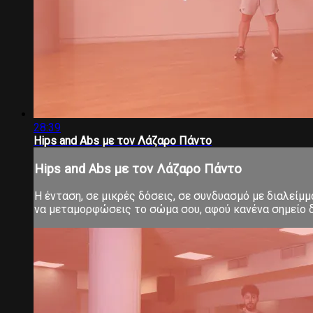
28:39
Hips and Abs με τον Λάζαρο Πάντο
Hips and Abs με τον Λάζαρο Πάντο
Η ένταση, σε μικρές δόσεις, σε συνδυασμό με διαλείμ
να μεταμορφώσεις το σώμα σου, αφού κανένα σημείο δ