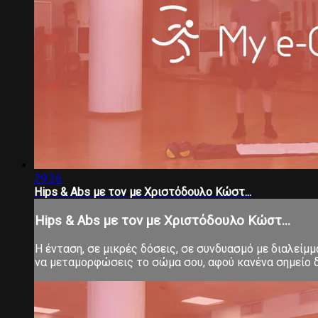
29:26
Hips & Abs με τον με Χριστόδουλο Κώστ...
Hips & Abs με τον με Χριστόδουλο Κώστ...
Η ένταση, σε μικρές δόσεις, σε συνδυασμό με διαλείμ
να μεταμορφώσεις το σώμα σου, αφού κανένα σημείο δ