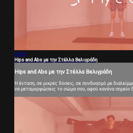
31:32
Hips and Abs με την Στέλλα Βελιγράδη
Hips and Abs με την Στέλλα Βελιγράδη
Η ένταση, σε μικρές δόσεις, σε συνδυασμό με διαλείμ
να μεταμορφώσεις το σώμα σου, αφού κανένα σημείο δ