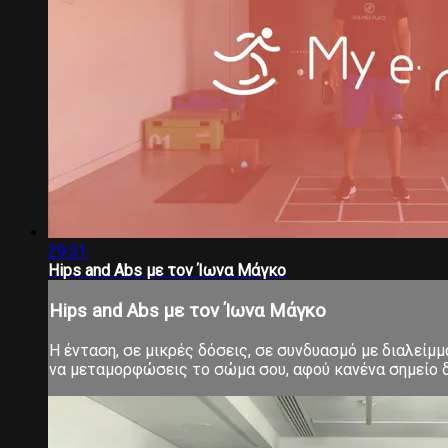
29:51
Hips and Abs με τον Ίωνα Μάγκο
Hips and Abs με τον Ίωνα Μάγκο
Η ένταση, σε μικρές δόσεις, σε συνδυασμό με διαλείμ
να μεταμορφώσεις το σώμα σου, αφού κανένα σημείο δ