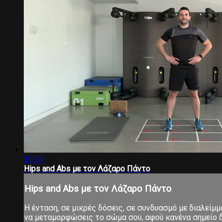
30:53
Hips and Abs με τον Λάζαρο Πάντο
Hips and Abs με τον Λάζαρο Πάντο
Η ένταση, σε μικρές δόσεις, σε συνδυασμό με διαλείμ
να μεταμορφώσεις το σώμα σου, αφού κανένα σημείο δ