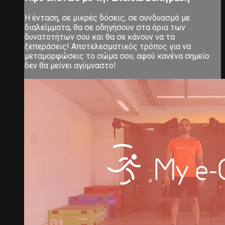
Η ένταση, σε μικρές δόσεις, σε συνδυασμό με
διαλείμματα, θα σε οδηγήσουν στα όρια των
δυνατοτήτων σου και θα σε κάνουν να τα
ξεπεράσεις! Αποτελεσματικός τρόπος για να
μεταμορφώσεις το σώμα σου, αφού κανένα σημείο
δεν θα μείνει αγύμναστο!