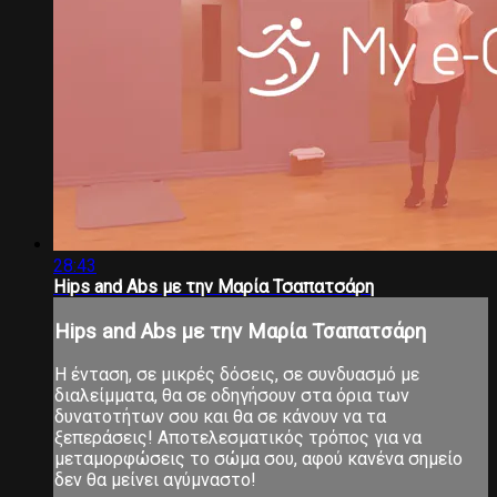
28:43
Hips and Abs με την Μαρία Τσαπατσάρη
Hips and Abs με την Μαρία Τσαπατσάρη
Η ένταση, σε μικρές δόσεις, σε συνδυασμό με
διαλείμματα, θα σε οδηγήσουν στα όρια των
δυνατοτήτων σου και θα σε κάνουν να τα
ξεπεράσεις! Αποτελεσματικός τρόπος για να
μεταμορφώσεις το σώμα σου, αφού κανένα σημείο
δεν θα μείνει αγύμναστο!