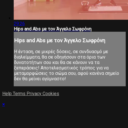
29:26
Hips and Abs με τον Άγγελο Σωφρόνη
Hips and Abs με τον Άγγελο Σωφρόνη
Η ένταση, σε μικρές δόσεις, σε συνδυασμό με
διαλείμματα, θα σε οδηγήσουν στα όρια των
δυνατοτήτων σου και θα σε κάνουν να τα
ξεπεράσεις! Αποτελεσματικός τρόπος για να
μεταμορφώσεις το σώμα σου, αφού κανένα σημείο
δεν θα μείνει αγύμναστο!
Help
Terms
Privacy
Cookies
×