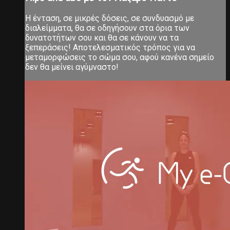
Η ένταση, σε μικρές δόσεις, σε συνδυασμό με
διαλείμματα, θα σε οδηγήσουν στα όρια των
δυνατοτήτων σου και θα σε κάνουν να τα
ξεπεράσεις! Αποτελεσματικός τρόπος για να
μεταμορφώσεις το σώμα σου, αφού κανένα σημείο
δεν θα μείνει αγύμναστο!