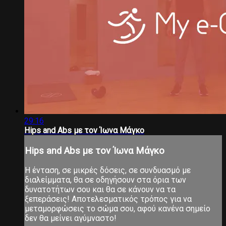
29:16
Hips and Abs με τον Ίωνα Μάγκο
Hips and Abs με τον Ίωνα Μάγκο
Η ένταση, σε μικρές δόσεις, σε συνδυασμό με
διαλείμματα, θα σε οδηγήσουν στα όρια των
δυνατοτήτων σου και θα σε κάνουν να τα
ξεπεράσεις! Αποτελεσματικός τρόπος για να
μεταμορφώσεις το σώμα σου, αφού κανένα σημείο
δεν θα μείνει αγύμναστο!