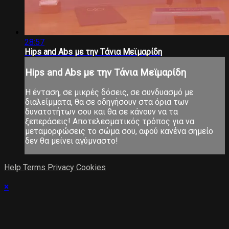
28:57
Hips and Abs με την Τάνια Μεϊμαρίδη
Hips and Abs με την Τάνια Μεϊμαρίδη
Η ένταση, σε μικρές δόσεις, σε συνδυασμό με
διαλείμματα, θα σε οδηγήσουν στα όρια των
δυνατοτήτων σου και θα σε κάνουν να τα
ξεπεράσεις! Αποτελεσματικός τρόπος για να
μεταμορφώσεις το σώμα σου, αφού κανένα σημείο
δεν θα μείνει αγύμναστο!
Help
Terms
Privacy
Cookies
×