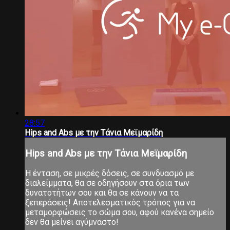
28:57
Hips and Abs με την Τάνια Μεϊμαρίδη
Hips and Abs με την Τάνια Μεϊμαρίδη
Η ένταση, σε μικρές δόσεις, σε συνδυασμό με
διαλείμματα, θα σε οδηγήσουν στα όρια των
δυνατοτήτων σου και θα σε κάνουν να τα
ξεπεράσεις! Αποτελεσματικός τρόπος για να
μεταμορφώσεις το σώμα σου, αφού κανένα σημείο
δεν θα μείνει αγύμναστο!