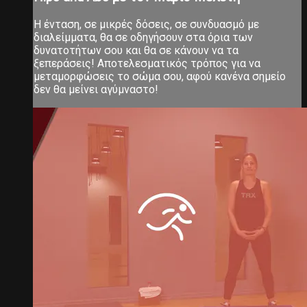
Η ένταση, σε μικρές δόσεις, σε συνδυασμό με
διαλείμματα, θα σε οδηγήσουν στα όρια των
δυνατοτήτων σου και θα σε κάνουν να τα
ξεπεράσεις! Αποτελεσματικός τρόπος για να
μεταμορφώσεις το σώμα σου, αφού κανένα σημείο
δεν θα μείνει αγύμναστο!