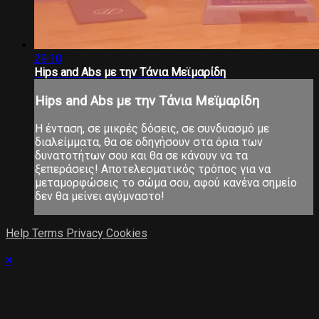
29:10
Hips and Abs με την Τάνια Μεϊμαρίδη
Hips and Abs με την Τάνια Μεϊμαρίδη
Η ένταση, σε μικρές δόσεις, σε συνδυασμό με
διαλείμματα, θα σε οδηγήσουν στα όρια των
δυνατοτήτων σου και θα σε κάνουν να τα
ξεπεράσεις! Αποτελεσματικός τρόπος για να
μεταμορφώσεις το σώμα σου, αφού κανένα σημείο
δεν θα μείνει αγύμναστο!
Help
Terms
Privacy
Cookies
×