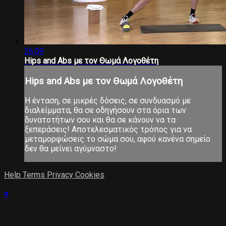
26:09
Hips and Abs με τον Θωμά Λογοθέτη
Hips and Abs με τον Θωμά Λογοθέτη
Η ένταση, σε μικρές δόσεις, σε συνδυασμό με
διαλείμματα, θα σε οδηγήσουν στα όρια των
δυνατοτήτων σου και θα σε κάνουν να τα
ξεπεράσεις! Αποτελεσματικός τρόπος για να
μεταμορφώσεις το σώμα σου, αφού κανένα σημείο
δεν θα μείνει αγύμναστο!
Help
Terms
Privacy
Cookies
×