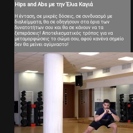
Hips and Abs με την Έλια Καγιά
Η ένταση, σε μικρές δόσεις, σε συνδυασμό με
διαλείμματα, θα σε οδηγήσουν στα όρια των
δυνατοτήτων σου και θα σε κάνουν να τα
ξεπεράσεις! Αποτελεσματικός τρόπος για να
μεταμορφώσεις το σώμα σου, αφού κανένα σημείο
δεν θα μείνει αγύμναστο!