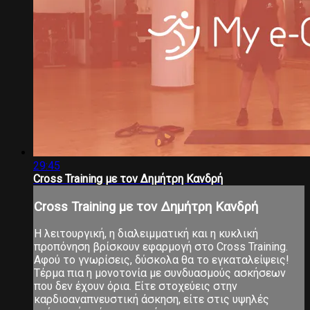
29:45
Cross Training με τον Δημήτρη Κανδρή
Cross Training με τον Δημήτρη Κανδρή
Η λειτουργική, η διαλειμματική και η κυκλική
προπόνηση βρίσκουν εφαρμογή στο Cross Training.
Αφού το γνωρίσεις, δύσκολα θα το εγκαταλείψεις!
Τέρμα πια η μονοτονία με συνδυασμούς ασκήσεων
που δεν έχουν όρια. Είτε στοχεύεις στην
καρδιοαναπνευστική άσκηση, είτε στις υψηλές